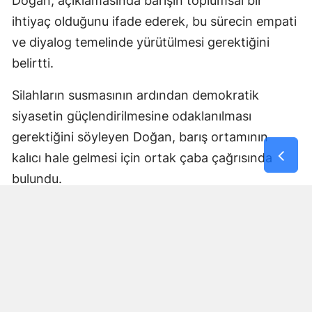
Doğan, açıklamasında barışın toplumsal bir
ihtiyaç olduğunu ifade ederek, bu sürecin empati
ve diyalog temelinde yürütülmesi gerektiğini
belirtti.
Silahların susmasının ardından demokratik
siyasetin güçlendirilmesine odaklanılması
gerektiğini söyleyen Doğan, barış ortamının
kalıcı hale gelmesi için ortak çaba çağrısında
bulundu.
DEM Parti Sözcüsü, açıklamasını toplumun tüm
kesimlerini diyalog ve ortak yaşam anlayışı
çerçevesinde sürece katkı sunmaya davet
ederek tamamladı.
Yorumlar