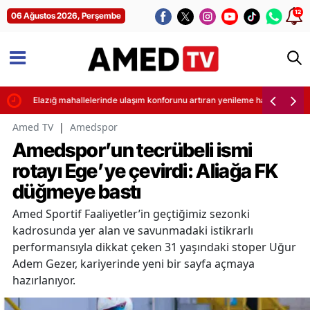
12
06 Ağustos 2026, Perşembe
Elazığ mahallelerinde ulaşım konforunu artıran yenileme hamlesi başlatı
Amed TV
|
Amedspor
Amedspor’un tecrübeli ismi
rotayı Ege’ye çevirdi: Aliağa FK
düğmeye bastı
Amed Sportif Faaliyetler’in geçtiğimiz sezonki
kadrosunda yer alan ve savunmadaki istikrarlı
performansıyla dikkat çeken 31 yaşındaki stoper Uğur
Adem Gezer, kariyerinde yeni bir sayfa açmaya
hazırlanıyor.