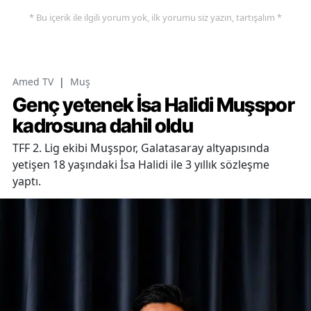
* Bu içerik ile ilgili yorum yok, ilk yorumu siz yazın, tartışalım *
Amed TV
|
Muş
Genç yetenek İsa Halidi Muşspor
kadrosuna dahil oldu
TFF 2. Lig ekibi Muşspor, Galatasaray altyapısında
yetişen 18 yaşındaki İsa Halidi ile 3 yıllık sözleşme
yaptı.