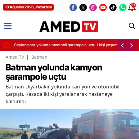
12
10 Ağustos 2026, Pazartesi
Ceylanpınar yolunda otomobil şarampole uçtu 1 kişi yaşamını yitirdi
Amed TV
|
Batman
Batman yolunda kamyon
şarampole uçtu
Batman-Diyarbakır yolunda kamyon ve otomobil
çarpıştı. Kazada iki kişi yaralanarak hastaneye
kaldırıldı.