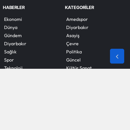
HABERLER
KATEGORİLER
Ekonomi
Amedspor
Dünya
Diyarbakır
Gündem
Asayiş
Diyarbakır
Çevre
Sağlık
Politika
Spor
Güncel
Teknoloji
Kültür Sanat
Eğitim
SERVİSLER
KURUMSAL
Foto Galeriler
Künye
Manşetler Sayfası
İletişim
İstanbul Borsası
Cine5
Döviz Kurları