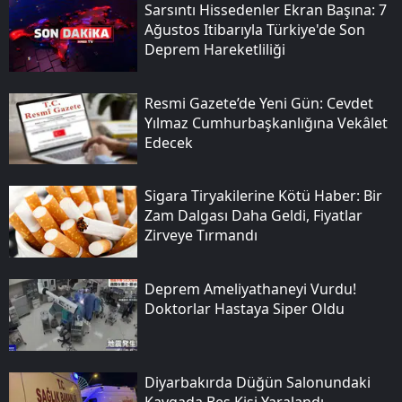
Sarsıntı Hissedenler Ekran Başına: 7
Ağustos Itibarıyla Türkiye'de Son
Deprem Hareketliliği
Resmi Gazete’de Yeni Gün: Cevdet
Yılmaz Cumhurbaşkanlığına Vekâlet
Edecek
Sigara Tiryakilerine Kötü Haber: Bir
Zam Dalgası Daha Geldi, Fiyatlar
Zirveye Tırmandı
Deprem Ameliyathaneyi Vurdu!
Doktorlar Hastaya Siper Oldu
Diyarbakırda Düğün Salonundaki
Kavgada Beş Kişi Yaralandı