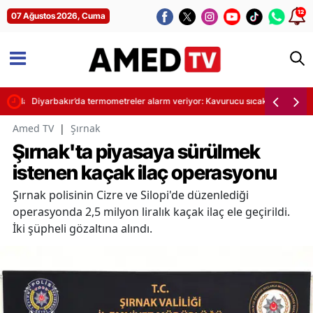
12
07 Ağustos 2026, Cuma
iyatları
Diyarbakır’da termometreler alarm veriyor: Kavurucu sıcaklar için kritik
Amed TV
|
Şırnak
Şırnak'ta piyasaya sürülmek
istenen kaçak ilaç operasyonu
Şırnak polisinin Cizre ve Silopi'de düzenlediği
operasyonda 2,5 milyon liralık kaçak ilaç ele geçirildi.
İki şüpheli gözaltına alındı.