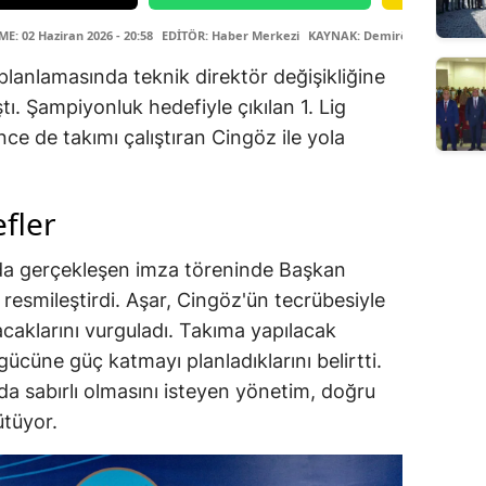
: 02 Haziran 2026 - 20:58
EDİTÖR: Haber Merkezi
KAYNAK: Demirören Haber Aj
lanlamasında teknik direktör değişikliğine
ı. Şampiyonluk hedefiyle çıkılan 1. Lig
e de takımı çalıştıran Cingöz ile yola
fler
da gerçekleşen imza töreninde Başkan
i resmileştirdi. Aşar, Cingöz'ün tecrübesiyle
caklarını vurguladı. Takıma yapılacak
ücüne güç katmayı planladıklarını belirtti.
da sabırlı olmasını isteyen yönetim, doğru
ütüyor.