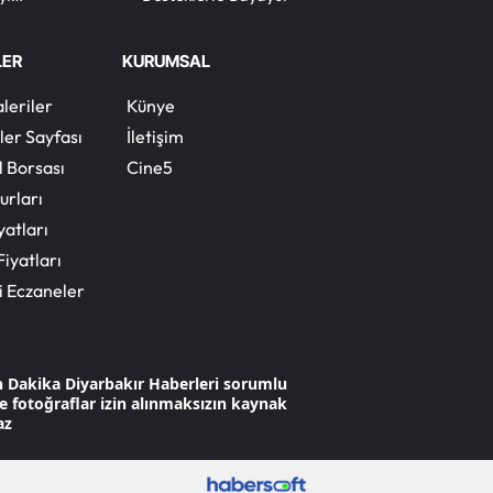
Yalova
LER
KURUMSAL
Karabük
leriler
Künye
Kilis
ler Sayfası
İletişim
l Borsası
Cine5
Osmaniye
urları
Düzce
yatları
Fiyatları
i Eczaneler
n Dakika Diyarbakır Haberleri sorumlu
 ve fotoğraflar izin alınmaksızın kaynak
az