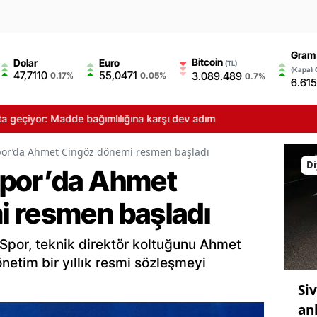
Gram 
Bitcoin
Dolar
Euro
(TL)
(Kapalı 
47,7110
55,0471
3.089.489
0.17%
0.05%
0.7%
6.615
yor: Madde bağımlılığına karşı dev adım
or’da Ahmet Cingöz dönemi resmen başladı
Di
Spor’da Ahmet
 resmen başladı
 Spor, teknik direktör koltuğunu Ahmet
netim bir yıllık resmi sözleşmeyi
Si
an