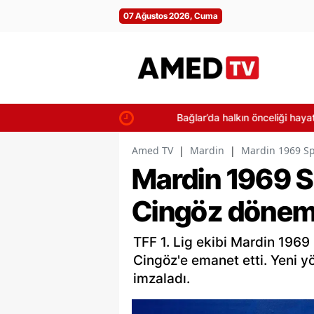
07 Ağustos 2026, Cuma
Bağlar’da halkın önceliği hayata geçi
Amed TV
|
Mardin
|
Mardin 1969 Sp
Mardin 1969 
Cingöz dönemi
TFF 1. Lig ekibi Mardin 1969
Cingöz'e emanet etti. Yeni yö
imzaladı.