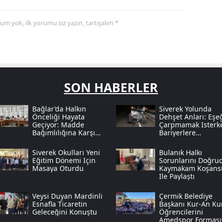
yorum yok, ilk yorumu siz yazın, tartışalım *
SON HABERLER
Bağlar’da Halkın
Siverek Yolunda
Önceliği Hayata
Dehşet Anları: Eşe
Geçiyor: Madde
Çarpmamak Isterk
Bağımlılığına Karşı
Bariyerlere
Dev Adım
Savruldular
Siverek Okulları Yeni
Bulanık Halkı
Eğitim Dönemi Için
Sorunlarını Doğru
Masaya Oturdu
Kaymakam Koşans
Ile Paylaştı
Veysi Duyan Mardinli
Çermik Belediye
Esnafla Ticaretin
Başkanı Kur-An Ku
Geleceğini Konuştu
Öğrencilerini
Amedspor Forması