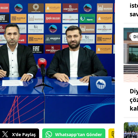
is
sa
Di
Di
çö
ka
X'de Paylaş
Whatsapp'tan Gönder