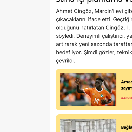
Ahmet Cingöz, Mardin'i evi gi
çıkacaklarını ifade etti. Geçtiğ
olduğunu hatırlatan Cingöz, 1. 
söyledi. Deneyimli çalıştırıcı, 
artırarak yeni sezonda taraft
hedefliyor. Şimdi gözler, tekni
çevrildi.
Ameds
sayım
#Amed
Bağla