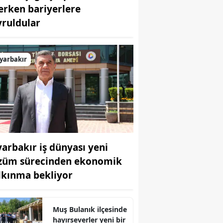
terken bariyerlere
Bilecik
vruldular
Bingöl
Bitlis
yarbakır
Bolu
Burdur
Bursa
Çanakkale
yarbakır iş dünyası yeni
Çankırı
züm sürecinden ekonomik
lkınma bekliyor
Çorum
Denizli
Muş Bulanık ilçesinde
Diyarbakır
hayırseverler yeni bir