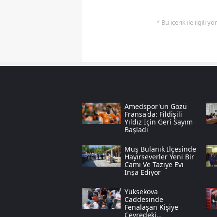
* Bu içerik ile ilgili 
Amedspor'un Gözü
Fransa'da: Fildişili
Yıldız Için Geri Sayım
Başladı
Muş Bulanık Ilçesinde
Hayırseverler Yeni Bir
Cami Ve Taziye Evi
Inşa Ediyor
Yüksekova
Caddesinde
Fenalaşan Kişiye
Çevredeki