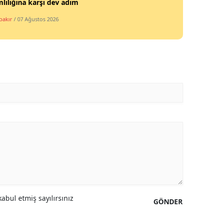
lılığına karşı dev adım
bakır
/ 07 Ağustos 2026
abul etmiş sayılırsınız
GÖNDER