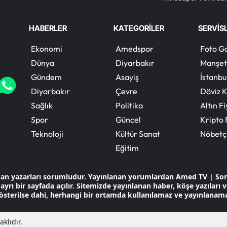
Sevindirdi
HABERLER
KATEGORİLER
SERVİS
Ekonomi
Amedspor
Foto Ga
Dünya
Diyarbakır
Manşet
Gündem
Asayiş
İstanbu
Diyarbakır
Çevre
Döviz K
Sağlık
Politika
Altın Fi
Spor
Güncel
Kripto 
Teknoloji
Kültür Sanat
Nöbetç
Eğitim
dan yazarları sorumludur. Yayınlanan yorumlardan Amed TV | So
ayrı bir sayfada açılır. Sitemizde yayınlanan haber, köşe yazıları
österilse dahi, herhangi bir ortamda kullanılamaz ve yayınlanam
klıdır.