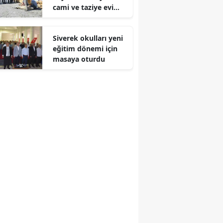
cami ve taziye evi
Edirne
ansı
inşa ediyor
Elazığ
Siverek okulları yeni
eğitim dönemi için
Erzincan
masaya oturdu
Erzurum
Eskişehir
Gaziantep
Giresun
Gümüşhane
Hakkari
Hatay
Isparta