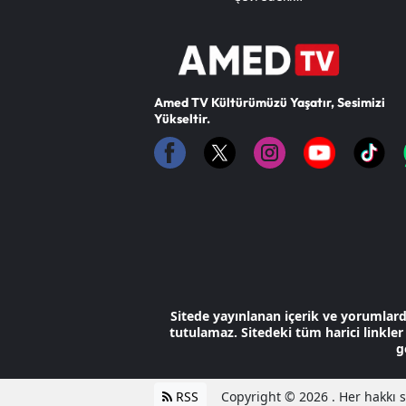
Vatandaşlar Anında
Müdahale Etti
Amed TV Kültürümüzü Yaşatır, Sesimizi
Yükseltir.
Sitede yayınlanan içerik ve yorumlar
tutulamaz. Sitedeki tüm harici linkler 
g
RSS
Copyright © 2026 . Her hakkı sa