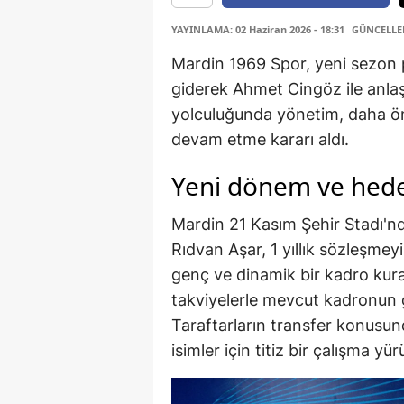
YAYINLAMA: 02 Haziran 2026 - 18:31
GÜNCELLEME
Mardin 1969 Spor, yeni sezon p
giderek Ahmet Cingöz ile anlaşt
yolculuğunda yönetim, daha önc
devam etme kararı aldı.
Yeni dönem ve hede
Mardin 21 Kasım Şehir Stadı'n
Rıdvan Aşar, 1 yıllık sözleşmey
genç ve dinamik bir kadro kura
takviyelerle mevcut kadronun g
Taraftarların transfer konusun
isimler için titiz bir çalışma yür