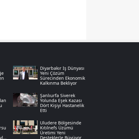
Yozgat
Zonguldak
Aksaray
Bayburt
Karaman
Diyarbakır Iş Dünyası
ğe
Yeni Çözüm
Kırıkkale
en
Sürecinden Ekonomik
Kalkınma Bekliyor
Batman
Şanlıurfa Siverek
Şırnak
dan
Yolunda Eşek Kazası
u
Dört Kişiyi Hastanelik
Etti
Bartın
Uludere Bölgesinde
Ardahan
rsu
Kıtılnefs Üzümü
Üretimi Yeni
yla
Desteklerle Büyüyor
Iğdır