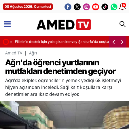
12
08 Ağustos 2026, Cumartesi
etik ecza yakaladı
Filistin'e destek için yola çıkan konvoy Şanlıurfa'da coşkuyla karşılandı
Amed TV
|
Ağrı
Ağrı'da öğrenci yurtlarının
mutfakları denetimden geçiyor
Ağrı'da ekipler, öğrencilerin yemek yediği 68 işletmeyi
hijyen açısından inceledi. Sağlıksız koşullara karşı
denetimler aralıksız devam ediyor.