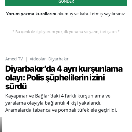
GÖNDER
Yorum yazma kurallarını
okumuş ve kabul etmiş sayılırsınız
* Bu içerik ile ilgili yorum yok, ilk yorumu siz yazın, tartışalım *
Amed TV
|
Videolar
Diyarbakır
Diyarbakır’da 4 ayrı kurşunlama
olayı: Polis şüphelilerin izini
sürdü
Kayapınar ve Bağlar’daki 4 farklı kurşunlama ve
yaralama olayıyla bağlantılı 4 kişi yakalandı.
Aramalarda tabanca ve pompalı tüfek ele geçirildi.