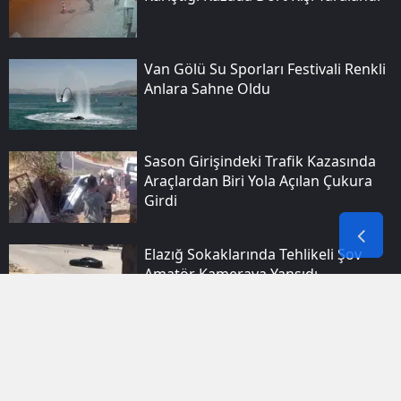
Van Gölü Su Sporları Festivali Renkli
Anlara Sahne Oldu
Sason Girişindeki Trafik Kazasında
Araçlardan Biri Yola Açılan Çukura
Girdi
Elazığ Sokaklarında Tehlikeli Şov
Amatör Kameraya Yansıdı
Elazığ Ulukent Mahallesinde Iki
Aracın Karıştığı Trafik Kazasında Bir
Kişi Yaralandı