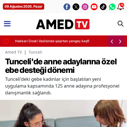
12
09 Ağustos 2026, Pazar
Hakkari Doski Vadisinde şaşırtan yengeç keşfi
Amed TV
|
Tunceli
Tunceli'de anne adaylarına özel
ebe desteği dönemi
Tunceli'deki gebe kadınlar için başlatılan yeni
uygulama kapsamında 125 anne adayına profesyonel
danışmanlık sağlandı.