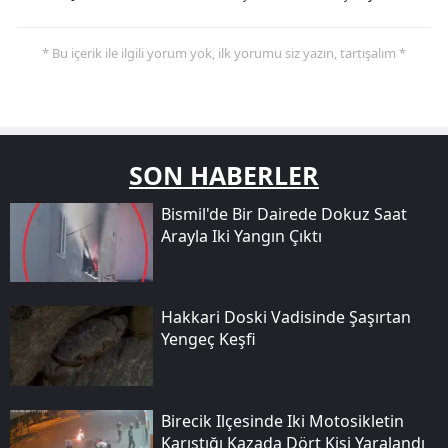
* Bu içerik ile ilgili yorum yok, ilk yorumu siz yazın, tartışalım *
SON HABERLER
Bismil'de Bir Dairede Dokuz Saat
Arayla Iki Yangın Çıktı
Hakkari Doski Vadisinde Şaşırtan
Yengeç Keşfi
Birecik Ilçesinde Iki Motosikletin
Karıştığı Kazada Dört Kişi Yaralandı