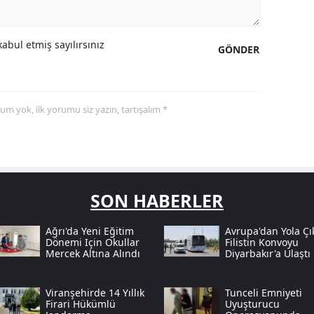
abul etmiş sayılırsınız
GÖNDER
yorum yok, ilk yorumu siz yazın, tartışalım *
SON HABERLER
Ağrı'da Yeni Eğitim
Avrupa'dan Yola Çı
Dönemi Için Okullar
Filistin Konvoyu
Mercek Altına Alındı
Diyarbakır'a Ulaştı
Viranşehirde 14 Yıllık
Tunceli Emniyeti
Firari Hükümlü
Uyuşturucu