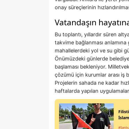
onay süreçlerinin hızlandırılma
Vatandaşın hayatına
Bu toplantı, yıllardır süren alty
takvime bağlanması anlamına ge
mahallelerdeki yol ve su gibi g
Önümüzdeki günlerde belediye
başlaması bekleniyor. Milletveki
çözümü için kurumlar arası iş bi
Projelerin sahada ne kadar hızl
haftalarda yapılan uygulamala
Filis
İslam
#Şanlı