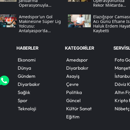
Jandarma
Operasyonunda
Operasyonuyla
Rekor Miktarda
Yakalandı
Sentetik Ecza Yakal
Amedspor’un Gol
Elazığspor Camias
Makinesine Süper Lig
Acı Günü Efsane I
Yolcusu:
Haluk Erdem Hayat
Antalyaspor’da
Kaybetti
Diagne Operasyonu
HABERLER
KATEGORİLER
SERVİS
Ekonomi
Amedspor
Foto Ga
Dünya
Diyarbakır
Manşet
Gündem
Asayiş
İstanbu
Diyarbakır
Çevre
Döviz K
Sağlık
Politika
Altın Fi
Spor
Güncel
Kripto 
Teknoloji
Kültür Sanat
Nöbetç
Eğitim