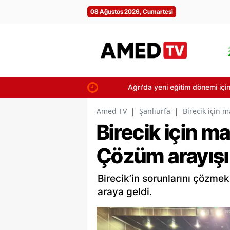
08 Ağustos 2026, Cumartesi
Ağrı'da yeni eğitim dönemi için okullar
Amed TV
|
Şanlıurfa
|
Birecik için 
Birecik için m
Çözüm arayışı
Birecik’in sorunlarını çözmek 
araya geldi.