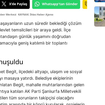
X'de Paylaş
Whatsapp'tan Gönder
aber Merkezi
KAYNAK: İhlas Haber Ajansı
 yaşayanların uzun süredir beklediği çözüm
vlet temsilcileri bir araya geldi. İlçe
vatandaşın günlük yaşamını doğrudan
amacıyla geniş katılımlı bir toplantı
onuşuldu
t Begit, ilçedeki altyapı, ulaşım ve sosyal
ı masaya yatırdı. Belediye ekiplerinin
nlatan Begit, mahalle muhtarlarından gelen
ntıya katılan AK Parti Şanlıurfa Milletvekili
ilen tüm sorunların takipçisi olacağını
etim arasında bir köprü kurularak, projelerin