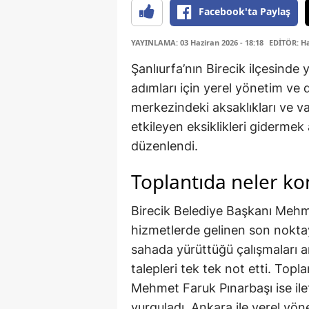
Facebook'ta Paylaş
YAYINLAMA: 03 Haziran 2026 - 18:18
EDİTÖR: H
Şanlıurfa’nın Birecik ilçesinde
adımları için yerel yönetim ve de
merkezindeki aksaklıkları ve 
etkileyen eksiklikleri gidermek 
düzenlendi.
Toplantıda neler k
Birecik Belediye Başkanı Mehme
hizmetlerde gelinen son noktay
sahada yürüttüğü çalışmaları a
talepleri tek tek not etti. Topla
Mehmet Faruk Pınarbaşı ise ilet
vurguladı. Ankara ile yerel yön