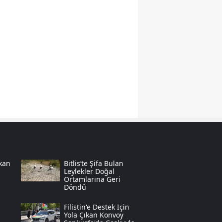
Samsun
Siirt
Sinop
Sivas
Tekirdağ
Tokat
Trabzon
Tunceli
kan
Bitlis’te Şifa Bulan
Leylekler Doğal
Ortamlarına Geri
Şanlıurfa
Döndü
Uşak
Filistin'e Destek Için
Yola Çıkan Konvoy
Van