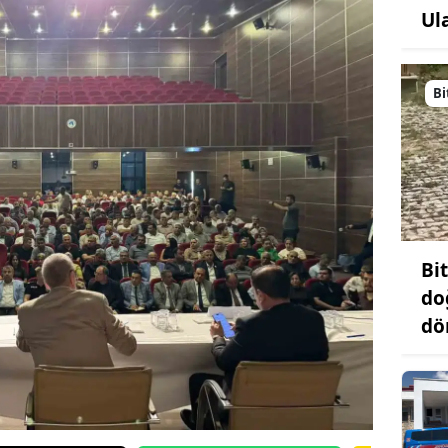
Ul
Bi
Bit
do
dö