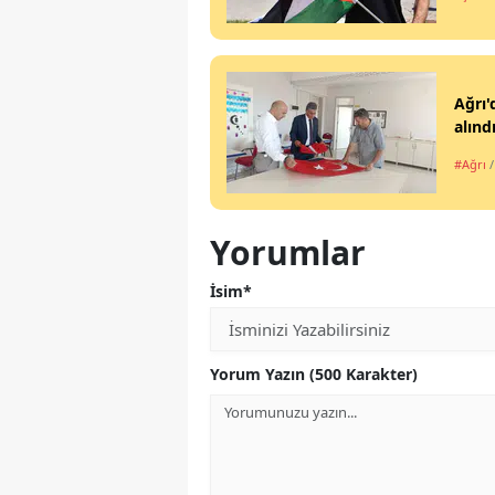
Ağrı'
alınd
#Ağrı
Yorumlar
İsim*
Yorum Yazın (500 Karakter)