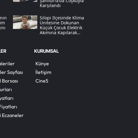
Şanlıurfa'da Coşkuyla
Karşılandı
adı
Yozgat
ının
Silopi Ilçesinde Klima
sim
Ünitesine Dokunan
Zonguldak
ını
Küçük Çocuk Elektrik
Akımına Kapılarak
Aksaray
Can Verdi
Bayburt
LER
KURUMSAL
Karaman
leriler
Künye
ler Sayfası
İletişim
Kırıkkale
l Borsası
Cine5
Batman
urları
yatları
Şırnak
Fiyatları
Bartın
i Eczaneler
Ardahan
Iğdır