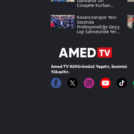
Damlanur'un
Cinayete Kurban
Gittiği Anlaşıldı
Kovancılarspor Yeni
Sezonda
Profesyonelliğe Geçiş
Ligi Sahnesinde Yer
Alacak
Amed TV Kültürümüzü Yaşatır, Sesimizi
Yükseltir.