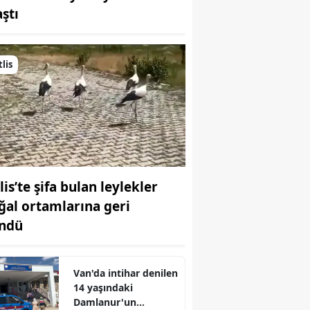
aştı
Bilecik
Bingöl
tlis
Bitlis
Bolu
Burdur
Bursa
lis’te şifa bulan leylekler
Çanakkale
ğal ortamlarına geri
Çankırı
ndü
Çorum
Denizli
Van'da intihar denilen
14 yaşındaki
Diyarbakır
Damlanur'un