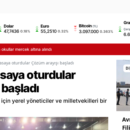
Gra
Bitcoin
Dolar
Euro
(TL)
Çarş
47,7436
55,2510
3.097.000
0.18%
0.32%
0.363%
6.
 mercek altına alındı
masaya oturdular Çözüm arayışı başladı
Di
asaya oturdular
 başladı
için yerel yöneticiler ve milletvekilleri bir
Av
Fi