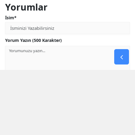
Yorumlar
İsim*
Yorum Yazın (500 Karakter)
GÖNDER
Yorum yazma kurallarını
okumuş ve kabul etmiş sayılırsınız
* Bu içerik ile ilgili yorum yok, ilk yorumu siz yazın, tartışalım *