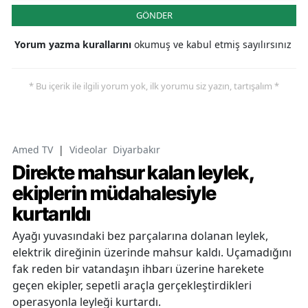
GÖNDER
Yorum yazma kurallarını
okumuş ve kabul etmiş sayılırsınız
* Bu içerik ile ilgili yorum yok, ilk yorumu siz yazın, tartışalım *
Amed TV
|
Videolar
Diyarbakır
Direkte mahsur kalan leylek,
ekiplerin müdahalesiyle
kurtarıldı
Ayağı yuvasındaki bez parçalarına dolanan leylek,
elektrik direğinin üzerinde mahsur kaldı. Uçamadığını
fak reden bir vatandaşın ihbarı üzerine harekete
geçen ekipler, sepetli araçla gerçekleştirdikleri
operasyonla leyleği kurtardı.