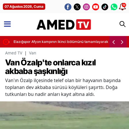
12
07 Ağustos 2026, Cuma
klama
Elazığspor Afyon kampının ikinci bölümünü tamamlayarak kısa bir tatile 
Amed TV
|
Van
Van Özalp'te onlarca kızıl
akbaba şaşkınlığı
Van'ın Özalp ilçesinde telef olan bir hayvanın başında
toplanan dev akbaba sürüsü köylüleri şaşırttı. Doğa
tutkunları bu nadir anları kayıt altına aldı.