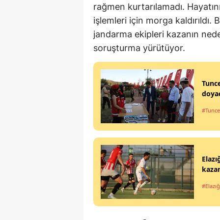
rağmen kurtarılamadı. Hayatın
işlemleri için morga kaldırıldı.
jandarma ekipleri kazanın neden
soruşturma yürütüyor.
Tunce
doya
#Tunce
Elazı
kaza
#Elazığ