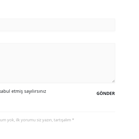
abul etmiş sayılırsınız
GÖNDER
yorum yok, ilk yorumu siz yazın, tartışalım *