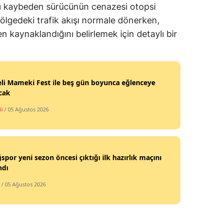
ı kaybeden sürücünün cenazesi otopsi
 Bölgedeki trafik akışı normale dönerken,
 kaynaklandığını belirlemek için detaylı bir
li Mameki Fest ile beş gün boyunca eğlenceye
cak
li
/ 05 Ağustos 2026
ğspor yeni sezon öncesi çıktığı ilk hazırlık maçını
ndı
/ 05 Ağustos 2026