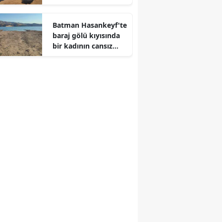
müdahalesiyle
Edirne
kontrol altına alındı
Batman Hasankeyf'te
Elazığ
baraj gölü kıyısında
bir kadının cansız
Erzincan
bedeni bulundu
Erzurum
Eskişehir
Gaziantep
Giresun
Gümüşhane
Hakkari
Hatay
Isparta