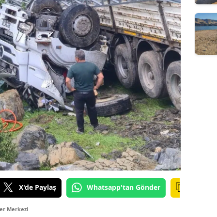
X'de Paylaş
Whatsapp'tan Gönder
er Merkezi