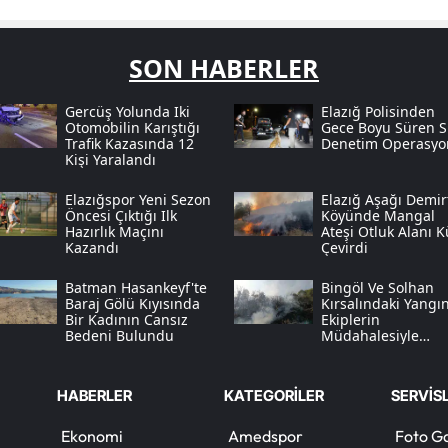
SON HABERLER
Gercüş Yolunda Iki
Elazığ Polisinden
Otomobilin Karıştığı
Gece Boyu Süren Sı
Trafik Kazasında 12
Denetim Operasyo
Kişi Yaralandı
Elazığspor Yeni Sezon
Elazığ Aşağı Demir
Öncesi Çıktığı Ilk
Köyünde Mangal
Hazırlık Maçını
Ateşi Otluk Alanı K
Kazandı
Çevirdi
Batman Hasankeyf'te
Bingöl Ve Solhan
Baraj Gölü Kıyısında
Kırsalındaki Yangın
Bir Kadının Cansız
Ekiplerin
Bedeni Bulundu
Müdahalesiyle
Tamamen
Söndürüldü
HABERLER
KATEGORİLER
SERVİS
Ekonomi
Amedspor
Foto Ga