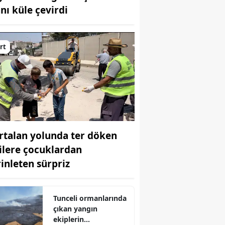
anı küle çevirdi
Bilecik
Bingöl
irt
Bitlis
Bolu
Burdur
Bursa
rtalan yolunda ter döken
Çanakkale
çilere çocuklardan
Çankırı
rinleten sürpriz
Çorum
Denizli
Tunceli ormanlarında
çıkan yangın
Diyarbakır
ekiplerin