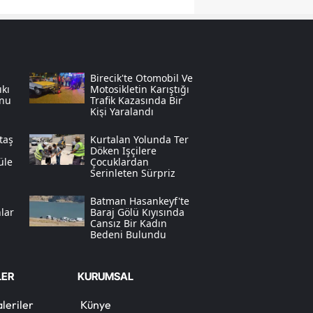
Yozgat
Zonguldak
Birecik'te Otomobil Ve
Aksaray
kı
Motosikletin Karıştığı
nu
Trafik Kazasında Bir
Kişi Yaralandı
Bayburt
taş
Kurtalan Yolunda Ter
Karaman
Döken Işçilere
üle
Çocuklardan
Kırıkkale
Serinleten Sürpriz
Batman
Batman Hasankeyf'te
lar
Baraj Gölü Kıyısında
Cansız Bir Kadın
Şırnak
Bedeni Bulundu
Bartın
LER
KURUMSAL
Ardahan
leriler
Künye
Iğdır