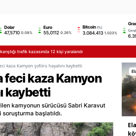
Gra
Bitcoin
Dolar
Euro
(TL)
Çarşı
47,5710
55,0112
3.084.413
0.08%
0.26%
1.023%
6.3
 trafik kazasında 12 kişi yaralandı
eci kaza Kamyon şoförü hayatını kaybetti
El
a feci kaza Kamyon
ı kaybetti
rilen kamyonun sürücüsü Sabri Karavut
li soruşturma başlatıldı.
El
kö