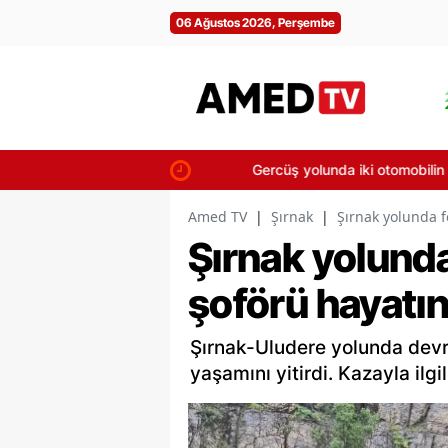
06 Ağustos 2026, Perşembe
Gercüş yolunda iki otomobilin karıştığı
Amed TV
|
Şırnak
|
Şırnak yolunda f
Şırnak yolund
şoförü hayatın
Şırnak-Uludere yolunda dev
yaşamını yitirdi. Kazayla ilgi