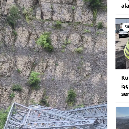
al
Si
Ku
iş
se