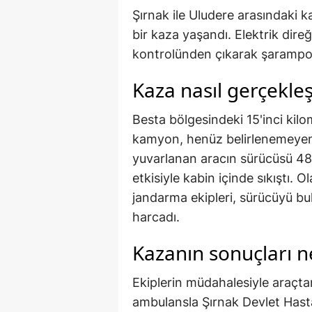
Şırnak ile Uludere arasındaki 
bir kaza yaşandı. Elektrik dire
kontrolünden çıkarak şarampol
Kaza nasıl gerçekleş
Besta bölgesindeki 15'inci kilo
kamyon, henüz belirlenemeyen 
yuvarlanan aracın sürücüsü 48
etkisiyle kabin içinde sıkıştı. O
jandarma ekipleri, sürücüyü b
harcadı.
Kazanın sonuçları n
Ekiplerin müdahalesiyle araçtan
ambulansla Şırnak Devlet Hasta