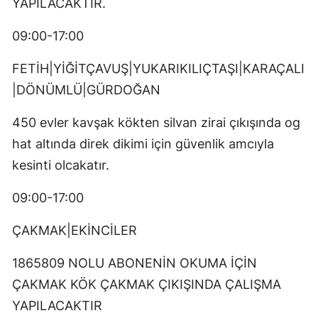
YAPILACAKTIR.
09:00-17:00
FETİH|YİĞİTÇAVUŞ|YUKARIKILIÇTAŞI|KARAÇALI
|DÖNÜMLÜ|GÜRDOĞAN
450 evler kavşak kökten silvan zirai çıkışında og
hat altında direk dikimi için güvenlik amcıyla
kesinti olcakatır.
09:00-17:00
ÇAKMAK|EKİNCİLER
1865809 NOLU ABONENİN OKUMA İÇİN
ÇAKMAK KÖK ÇAKMAK ÇIKIŞINDA ÇALIŞMA
YAPILACAKTIR