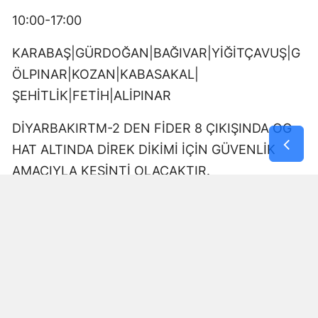
10:00-17:00
KARABAŞ|GÜRDOĞAN|BAĞIVAR|YİĞİTÇAVUŞ|G
ÖLPINAR|KOZAN|KABASAKAL|
ŞEHİTLİK|FETİH|ALİPINAR
DİYARBAKIRTM-2 DEN FİDER 8 ÇIKIŞINDA OG
HAT ALTINDA DİREK DİKİMİ İÇİN GÜVENLİK
AMACIYLA KESİNTİ OLACAKTIR.
09:00-17:00
DÖNÜMLÜ|GÜRDOĞAN|YUKARIKILIÇTAŞI
DİYARBAKIRTM-2 DEN FİDER 15 ÇIKIŞINDA OG
HAT ALTINDA DİREK DİKİMİ İÇİN GÜVENLİK
AMACIYLA KESİNTİ OLACAKTIR.