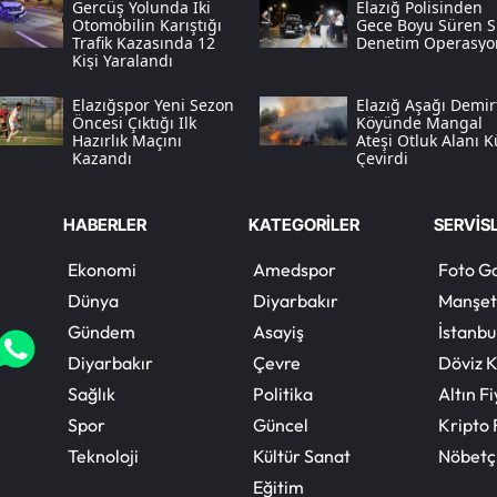
Gercüş Yolunda Iki
Elazığ Polisinden
Otomobilin Karıştığı
Gece Boyu Süren Sı
Trafik Kazasında 12
Denetim Operasyo
Kişi Yaralandı
Elazığspor Yeni Sezon
Elazığ Aşağı Demir
Öncesi Çıktığı Ilk
Köyünde Mangal
Hazırlık Maçını
Ateşi Otluk Alanı K
Kazandı
Çevirdi
HABERLER
KATEGORİLER
SERVİS
Ekonomi
Amedspor
Foto Ga
Dünya
Diyarbakır
Manşet
Gündem
Asayiş
İstanbu
Diyarbakır
Çevre
Döviz K
Sağlık
Politika
Altın Fi
Spor
Güncel
Kripto 
Teknoloji
Kültür Sanat
Nöbetç
Eğitim