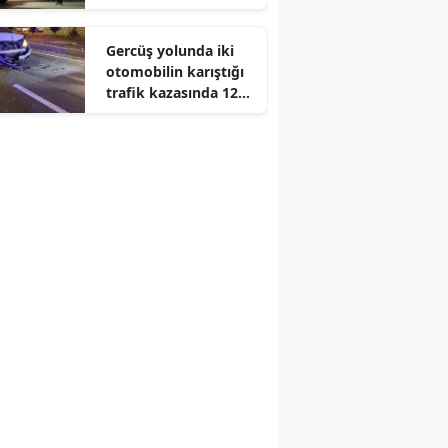
çarpıştı
Edirne
Gercüş yolunda iki
Elazığ
otomobilin karıştığı
trafik kazasında 12
Erzincan
kişi yaralandı
Erzurum
Eskişehir
Gaziantep
Giresun
Gümüşhane
Hakkari
Hatay
Isparta