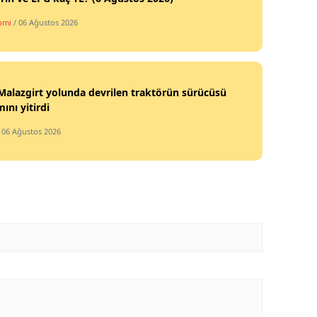
omi
/ 06 Ağustos 2026
alazgirt yolunda devrilen traktörün sürücüsü
ını yitirdi
/ 06 Ağustos 2026