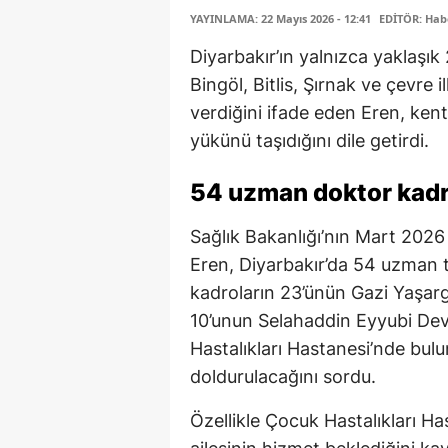
YAYINLAMA: 22 Mayıs 2026 - 12:41
EDİTÖR: Hab
Diyarbakır’ın yalnızca yaklaşı
Bingöl, Bitlis, Şırnak ve çevre i
verdiğini ifade eden Eren, kenti
yükünü taşıdığını dile getirdi.
54 uzman doktor kad
Sağlık Bakanlığı’nın Mart 2026 
Eren, Diyarbakır’da 54 uzman 
kadroların 23’ünün Gazi Yaşarg
10’unun Selahaddin Eyyubi Devl
Hastalıkları Hastanesi’nde bul
doldurulacağını sordu.
Özellikle Çocuk Hastalıkları H