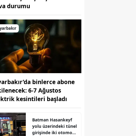
va durumu
Bilecik
Bingöl
yarbakır
Bitlis
Bolu
Burdur
Bursa
yarbakır’da binlerce abone
Çanakkale
kilenecek: 6-7 Ağustos
Çankırı
ktrik kesintileri başladı
Çorum
Denizli
Batman Hasankeyf
yolu üzerindeki tünel
Diyarbakır
girişinde iki otomobil