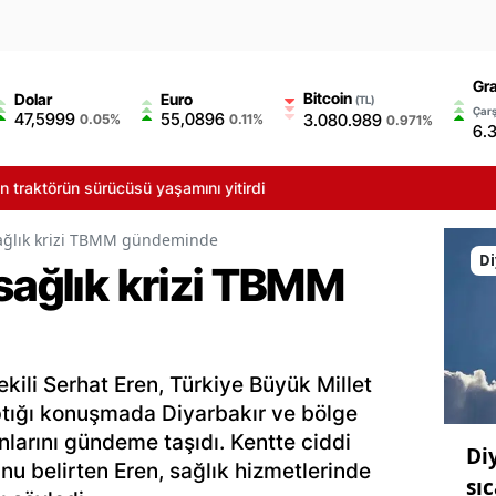
Gr
Bitcoin
Dolar
Euro
(TL)
Çarş
47,5999
55,0896
3.080.989
0.05%
0.11%
0.971%
6.
rün sürücüsü yaşamını yitirdi
sağlık krizi TBMM gündeminde
Di
sağlık krizi TBMM
kili Serhat Eren, Türkiye Büyük Millet
ptığı konuşmada Diyarbakır ve bölge
nlarını gündeme taşıdı. Kentte ciddi
Di
nu belirten Eren, sağlık hizmetlerinde
sıc