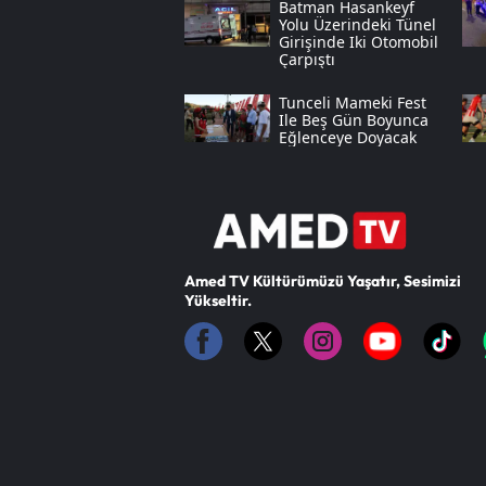
Batman Hasankeyf
Yolu Üzerindeki Tünel
Girişinde Iki Otomobil
Çarpıştı
Tunceli Mameki Fest
Ile Beş Gün Boyunca
Eğlenceye Doyacak
Amed TV Kültürümüzü Yaşatır, Sesimizi
Yükseltir.