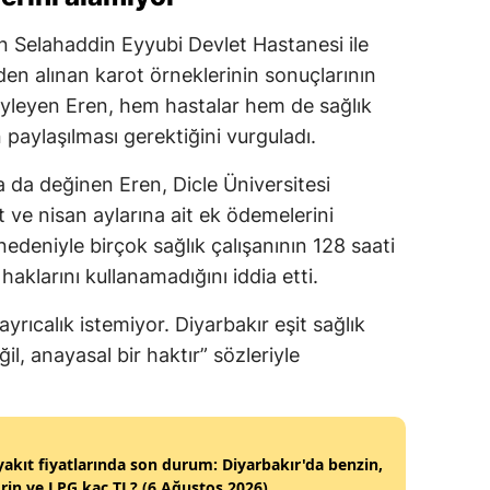
n Selahaddin Eyyubi Devlet Hastanesi ile
den alınan karot örneklerinin sonuçlarının
yleyen Eren, hem hastalar hem de sağlık
 paylaşılması gerektiğini vurguladı.
na da değinen Eren, Dicle Üniversitesi
 ve nisan aylarına ait ek ödemelerini
nedeniyle birçok sağlık çalışanının 128 saati
haklarını kullanamadığını iddia etti.
yrıcalık istemiyor. Diyarbakır eşit sağlık
eğil, anayasal bir haktır” sözleriyle
akıt fiyatlarında son durum: Diyarbakır'da benzin,
in ve LPG kaç TL? (6 Ağustos 2026)