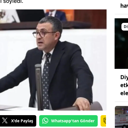
 söyledi.
ha
Di
Di
et
ele
X'de Paylaş
Whatsapp'tan Gönder