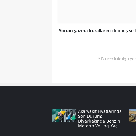
Yorum yazma kurallarını
okumuş ve k
* Bu içerik ile ilgili 
Akaryakıt Fiyatlarında
Son Durum:
Diyarbakır'da Benzin,
Motorin Ve Lpg Kaç
Tl? (6 Ağustos 2026)