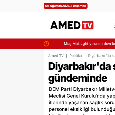
06 Ağustos 2026, Perşembe
Muş Malazgirt yolunda devrilen traktö
Amed TV
|
Politika
|
Diyarbakır'da 
Diyarbakır'da 
gündeminde
DEM Parti Diyarbakır Milletve
Meclisi Genel Kurulu’nda ya
illerinde yaşanan sağlık soru
personel eksikliği bulunduğu