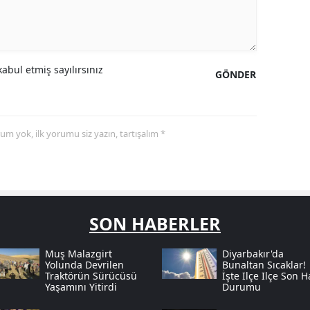
abul etmiş sayılırsınız
GÖNDER
yorum yok, ilk yorumu siz yazın, tartışalım *
SON HABERLER
Muş Malazgirt
Diyarbakır'da
Yolunda Devrilen
Bunaltan Sıcaklar!
Traktörün Sürücüsü
İşte Ilçe Ilçe Son 
Yaşamını Yitirdi
Durumu