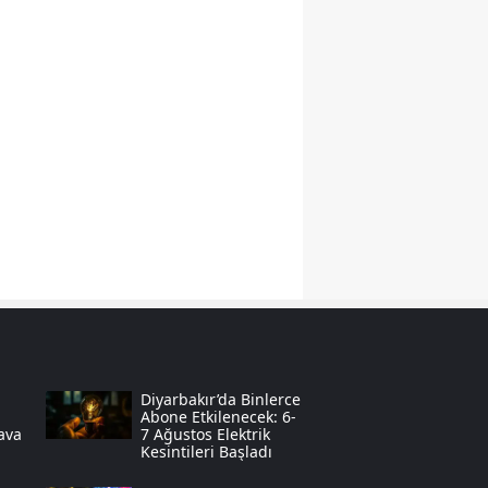
Yozgat
Zonguldak
Aksaray
Bayburt
Karaman
Kırıkkale
Batman
Şırnak
Bartın
Diyarbakır’da Binlerce
Abone Etkilenecek: 6-
Hava
7 Ağustos Elektrik
Ardahan
Kesintileri Başladı
Iğdır