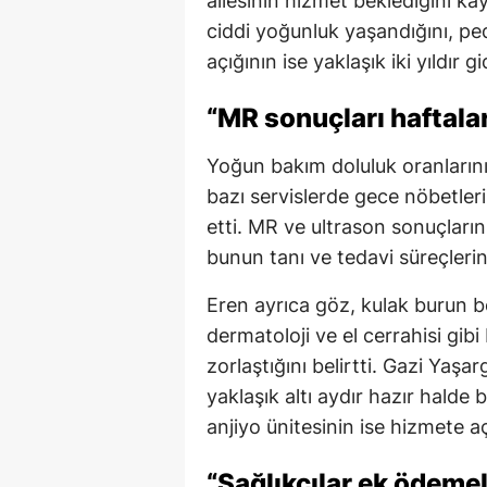
ailesinin hizmet beklediğini ka
ciddi yoğunluk yaşandığını, pe
açığının ise yaklaşık iki yıldır g
“MR sonuçları haftala
Yoğun bakım doluluk oranlarının
bazı servislerde gece nöbetler
etti. MR ve ultrason sonuçların
bunun tanı ve tedavi süreçlerini
Eren ayrıca göz, kulak burun bo
dermatoloji ve el cerrahisi gi
zorlaştığını belirtti. Gazi Yaşa
yaklaşık altı aydır hazır halde 
anjiyo ünitesinin ise hizmete a
“Sağlıkçılar ek ödemel