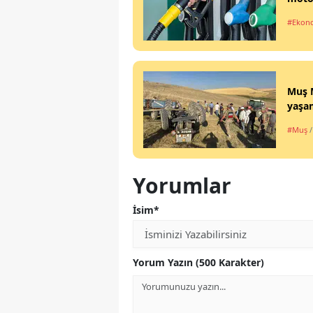
#Ekon
Muş M
yaşam
#Muş
Yorumlar
İsim*
Yorum Yazın (500 Karakter)