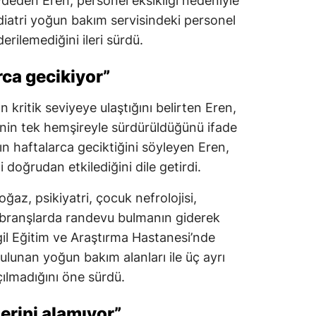
ydeden Eren, personel eksikliği nedeniyle
diatri yoğun bakım servisindeki personel
iderilemediğini ileri sürdü.
rca gecikiyor”
 kritik seviyeye ulaştığını belirten Eren,
inin tek hemşireyle sürdürüldüğünü ifade
ın haftalarca geciktiğini söyleyen Eren,
 doğrudan etkilediğini dile getirdi.
ğaz, psikiyatri, çocuk nefrolojisi,
bi branşlarda randevu bulmanın giderek
rgil Eğitim ve Araştırma Hastanesi’nde
bulunan yoğun bakım alanları ile üç ayrı
çılmadığını öne sürdü.
erini alamıyor”