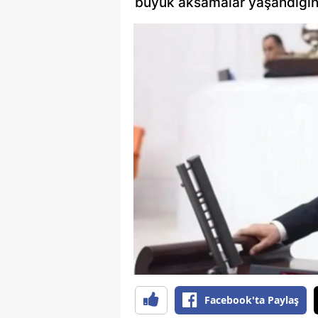
büyük aksamalar yaşandığını
Facebook'ta Paylaş