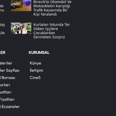
Birecik'te Otomobil Ve
kı
Motosikletin Karıştığı
nu
Trafik Kazasında Bir
Yalova
Kişi Yaralandı
Karabük
taş
Kurtalan Yolunda Ter
Döken Işçilere
Kilis
üle
Çocuklardan
Serinleten Sürpriz
Osmaniye
LER
KURUMSAL
Düzce
leriler
Künye
ler Sayfası
İletişim
l Borsası
Cine5
urları
yatları
Fiyatları
i Eczaneler