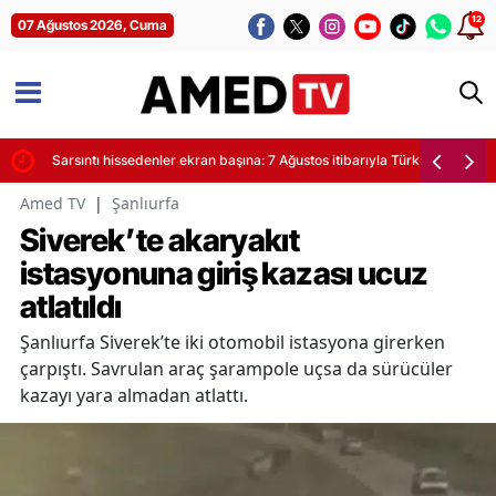
12
07 Ağustos 2026, Cuma
yor
Sarsıntı hissedenler ekran başına: 7 Ağustos itibarıyla Türkiye'de son de
Amed TV
|
Şanlıurfa
Siverek’te akaryakıt
istasyonuna giriş kazası ucuz
atlatıldı
Şanlıurfa Siverek’te iki otomobil istasyona girerken
çarpıştı. Savrulan araç şarampole uçsa da sürücüler
kazayı yara almadan atlattı.