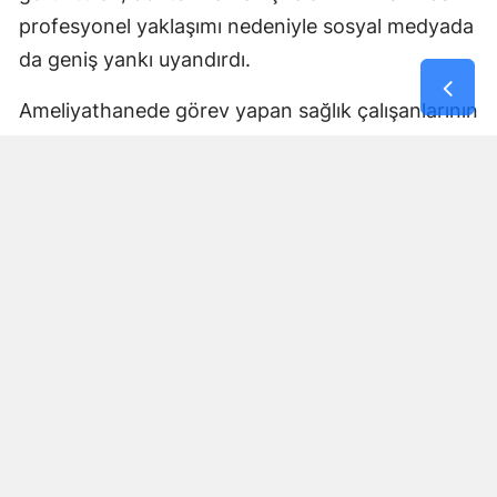
profesyonel yaklaşımı nedeniyle sosyal medyada
da geniş yankı uyandırdı.
Ameliyathanede görev yapan sağlık çalışanlarının
hastayı korumaya yönelik refleksi, birçok
kullanıcı tarafından fedakârlık ve meslek
sorumluluğunun dikkat çekici bir örneği olarak
değerlendirildi.
Yorumlar
İsim*
Yorum Yazın (500 Karakter)