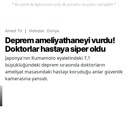
* Bu içerik ile ilgili yorum yok, ilk yorumu siz yazın, tartışalım *
Amed TV
|
Videolar
Dünya
Deprem ameliyathaneyi vurdu!
Doktorlar hastaya siper oldu
Japonya'nın Kumamoto eyaletindeki 7,1
büyüklüğündeki deprem sırasında doktorların
ameliyat masasındaki hastayı koruduğu anlar güvenlik
kamerasına yansıdı.