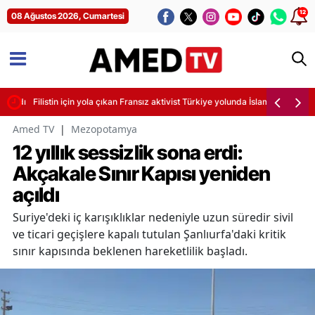
12
08 Ağustos 2026, Cumartesi
alındı
Filistin için yola çıkan Fransız aktivist Türkiye yolunda İslam'ı seçti
Amed TV
|
Mezopotamya
12 yıllık sessizlik sona erdi:
Akçakale Sınır Kapısı yeniden
açıldı
Suriye'deki iç karışıklıklar nedeniyle uzun süredir sivil
ve ticari geçişlere kapalı tutulan Şanlıurfa'daki kritik
sınır kapısında beklenen hareketlilik başladı.