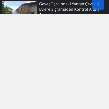
Gevaş Ilçesindeki Yangın Çevre
Evlere Sıçramadan Kontrol Altına
Alındı
Filistin Için Yola Çıkan Fransız Aktivist
Türkiye Yolunda İslam'ı Seçti
Ağrı'da Yeni Eğitim Dönemi Için
Okullar Mercek Altına Alındı
Avrupa'dan Yola Çıkan Filistin
Konvoyu Diyarbakır'a Ulaştı
Bitlis’te Şifa Bulan Leylekler Doğal