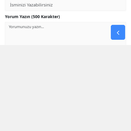
Yorum Yazın (500 Karakter)
GÖNDER
Yorum yazma kurallarını
okumuş ve kabul etmiş sayılırsınız
* Bu içerik ile ilgili yorum yok, ilk yorumu siz yazın, tartışalım *