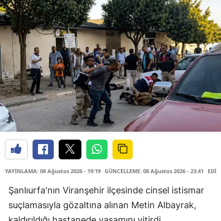
YAYINLAMA: 08 Ağustos 2026 - 19:19
GÜNCELLEME: 08 Ağustos 2026 - 23:41
EDİT
Şanlıurfa'nın Viranşehir ilçesinde cinsel istismar
suçlamasıyla gözaltına alınan Metin Albayrak,
kaldırıldığı hastanede yaşamını yitirdi.