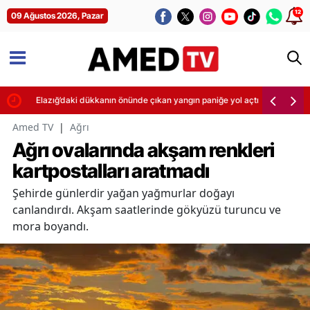
12
09 Ağustos 2026, Pazar
Elazığ’daki dükkanın önünde çıkan yangın paniğe yol açtı
Amed TV
|
Ağrı
Ağrı ovalarında akşam renkleri
kartpostalları aratmadı
Şehirde günlerdir yağan yağmurlar doğayı
canlandırdı. Akşam saatlerinde gökyüzü turuncu ve
mora boyandı.