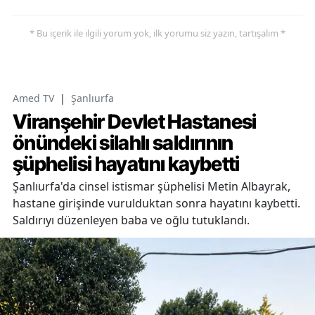
* Bu içerik ile ilgili yorum yok, ilk yorumu siz yazın, tartışalım *
Amed TV
|
Şanlıurfa
Viranşehir Devlet Hastanesi
önündeki silahlı saldırının
şüphelisi hayatını kaybetti
Şanlıurfa'da cinsel istismar şüphelisi Metin Albayrak,
hastane girişinde vurulduktan sonra hayatını kaybetti.
Saldırıyı düzenleyen baba ve oğlu tutuklandı.