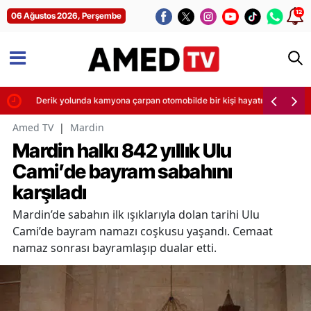
12
06 Ağustos 2026, Perşembe
Derik yolunda kamyona çarpan otomobilde bir kişi hayatını kaybetti
Amed TV
|
Mardin
Mardin halkı 842 yıllık Ulu
Cami’de bayram sabahını
karşıladı
Mardin’de sabahın ilk ışıklarıyla dolan tarihi Ulu
Cami’de bayram namazı coşkusu yaşandı. Cemaat
namaz sonrası bayramlaşıp dualar etti.