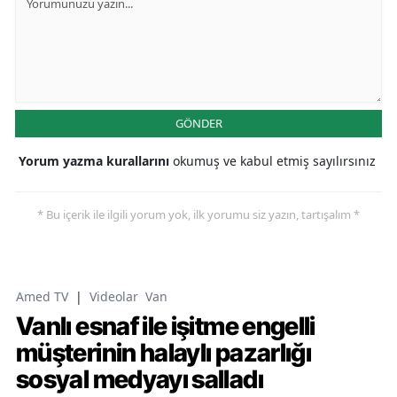
GÖNDER
Yorum yazma kurallarını
okumuş ve kabul etmiş sayılırsınız
* Bu içerik ile ilgili yorum yok, ilk yorumu siz yazın, tartışalım *
Amed TV
|
Videolar
Van
Vanlı esnaf ile işitme engelli
müşterinin halaylı pazarlığı
sosyal medyayı salladı