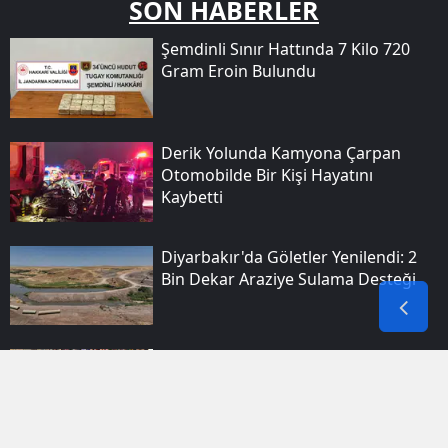
SON HABERLER
Şemdinli Sınır Hattında 7 Kilo 720
Gram Eroin Bulundu
Derik Yolunda Kamyona Çarpan
Otomobilde Bir Kişi Hayatını
Kaybetti
Diyarbakır'da Göletler Yenilendi: 2
Bin Dekar Araziye Sulama Desteği
Diyarbakır Bağlar'da Sulama
Kanalına Giren Genç Boğularak
Yaşamını Yitirdi