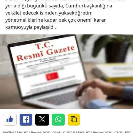
yer aldığı bugünkü sayıda, Cumhurbaşkanlığına
vekâlet edecek isimden yükseköğretim
yönetmeliklerine kadar pek çok önemli karar
kamuoyuyla paylaşıldı.
YAYINLAMA: 07 Ağustos 2026 - 00:48
GÜNCELLEME: 07 Ağustos 2026 - 07:23
EDİT