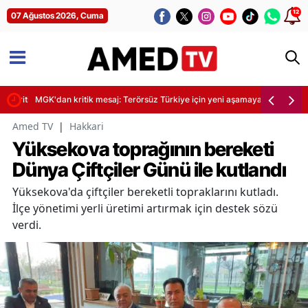
12
07 Ağustos 2026, Cuma
 kritik saat uyarısı
MGK'dan kritik mesaj: Terörsüz Türkiye için yeni aşamaya geçiliyor
Amed TV
|
Hakkari
Yüksekova toprağının bereketi
Dünya Çiftçiler Günü ile kutlandı
Yüksekova'da çiftçiler bereketli topraklarını kutladı.
İlçe yönetimi yerli üretimi artırmak için destek sözü
verdi.