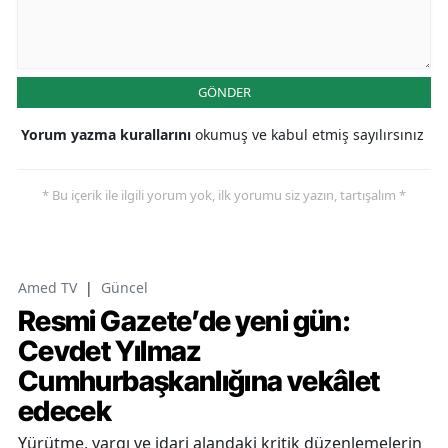
GÖNDER
Yorum yazma kurallarını
okumuş ve kabul etmiş sayılırsınız
* Bu içerik ile ilgili yorum yok, ilk yorumu siz yazın, tartışalım *
Amed TV
|
Güncel
Resmi Gazete’de yeni gün:
Cevdet Yılmaz
Cumhurbaşkanlığına vekâlet
edecek
Yürütme, yargı ve idari alandaki kritik düzenlemelerin