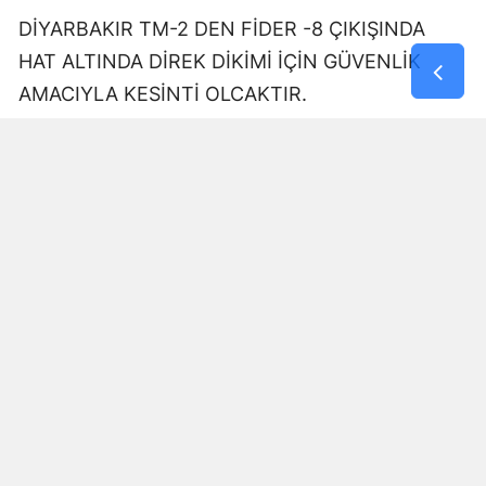
DİYARBAKIR TM-2 DEN FİDER -8 ÇIKIŞINDA
HAT ALTINDA DİREK DİKİMİ İÇİN GÜVENLİK
AMACIYLA KESİNTİ OLCAKTIR.
10:00-11:30
AZİZİYE|YOLALTI|ÜÇKUYU|DOKUZÇELTİK
üçkuyu toki kökten fidanlık çıkışında kesici ekibi
çalışması olacak.
09:00-17:00
KARDEŞLER|YUKARIKILIÇTAŞI|HAVACILAR|ELİD
OLU|BÜYÜKKADI|ERİMLİ|KESİKAĞAÇ
3301733 NOLU ABONENİN ISLAHAT İÇİN