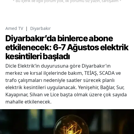
* Bu içerik ile ilgili yorum yok, ilk yorumu siz yazın, tartışalım *
Amed TV
|
Diyarbakır
Diyarbakır’da binlerce abone
etkilenecek: 6-7 Ağustos elektrik
kesintileri başladı
Dicle Elektrik’in duyurusuna göre Diyarbakır’ın
merkez ve kırsal ilçelerinde bakım, TEİAŞ, SCADA ve
trafo çalışmaları nedeniyle saatler sürecek planlı
elektrik kesintileri uygulanacak. Yenişehir, Bağlar, Sur,
Kayapınar, Silvan ve Lice başta olmak üzere çok sayıda
mahalle etkilenecek.