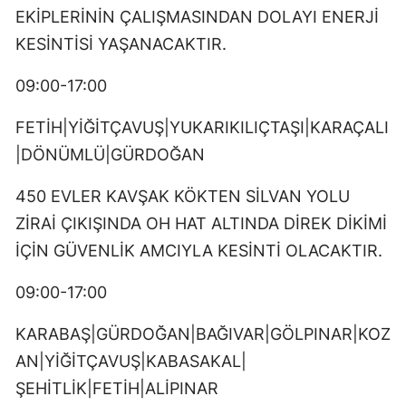
EKİPLERİNİN ÇALIŞMASINDAN DOLAYI ENERJİ
KESİNTİSİ YAŞANACAKTIR.
09:00-17:00
FETİH|YİĞİTÇAVUŞ|YUKARIKILIÇTAŞI|KARAÇALI
|DÖNÜMLÜ|GÜRDOĞAN
450 EVLER KAVŞAK KÖKTEN SİLVAN YOLU
ZİRAİ ÇIKIŞINDA OH HAT ALTINDA DİREK DİKİMİ
İÇİN GÜVENLİK AMCIYLA KESİNTİ OLACAKTIR.
09:00-17:00
KARABAŞ|GÜRDOĞAN|BAĞIVAR|GÖLPINAR|KOZ
AN|YİĞİTÇAVUŞ|KABASAKAL|
ŞEHİTLİK|FETİH|ALİPINAR