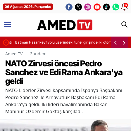
12
06 Ağustos 2026, Perşembe
sintileri başladı
Batman Hasankeyf yolu üzerindeki tünel girişinde iki otomobil çarpıştı
Amed TV
|
Gündem
NATO Zirvesi öncesi Pedro
Sanchez ve Edi Rama Ankara'ya
geldi
NATO Liderler Zirvesi kapsamında İspanya Başbakanı
Pedro Sanchez ile Arnavutluk Başbakanı Edi Rama
Ankara'ya geldi. İki lideri havalimanında Bakan
Mahinur Özdemir Göktaş karşıladı.