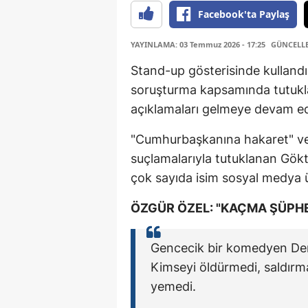
Facebook'ta Paylaş
YAYINLAMA: 03 Temmuz 2026 - 17:25
GÜNCELLEM
Stand-up gösterisinde kullandı
soruşturma kapsamında tutuk
açıklamaları gelmeye devam ed
"Cumhurbaşkanına hakaret" ve 
suçlamalarıyla tutuklanan Gökt
çok sayıda isim sosyal medya ü
ÖZGÜR ÖZEL: "KAÇMA ŞÜPH
Gencecik bir komedyen De
Kimseyi öldürmedi, saldırmad
yemedi.