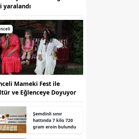
şi yaralandı
Bilecik
Bingöl
nceli
Bitlis
Bolu
Burdur
Bursa
nceli Mameki Fest ile
Çanakkale
ltür ve Eğlenceye Doyuyor
Çankırı
Çorum
Şemdinli sınır
hattında 7 kilo 720
Denizli
gram eroin bulundu
Diyarbakır