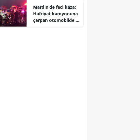
Mardin'de feci kaza:
Edirne
Hafriyat kamyonuna
çarpan otomobilde 1
Elazığ
kişi öldü
Erzincan
Erzurum
Eskişehir
Gaziantep
Giresun
Gümüşhane
Hakkari
Hatay
Isparta