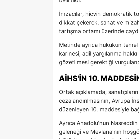
belirtildi.
İmzacılar, hicvin demokratik t
dikkat çekerek, sanat ve mizah
tartışma ortamı üzerinde caydırı
Metinde ayrıca hukukun temel i
karinesi, adil yargılanma hakkı 
gözetilmesi gerektiği vurguland
AİHS'İN 10. MADDESİ
Ortak açıklamada, sanatçıların 
cezalandırılmasının, Avrupa İn
düzenleyen 10. maddesiyle bağ
Ayrıca Anadolu'nun Nasreddin 
geleneği ve Mevlana'nın hoşgör