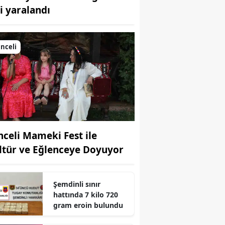
şi yaralandı
Bilecik
Bingöl
nceli
Bitlis
Bolu
Burdur
Bursa
nceli Mameki Fest ile
Çanakkale
ltür ve Eğlenceye Doyuyor
Çankırı
Çorum
Şemdinli sınır
hattında 7 kilo 720
Denizli
gram eroin bulundu
Diyarbakır