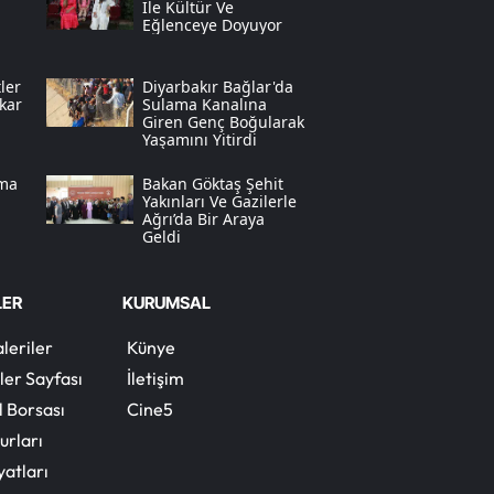
Ile Kültür Ve
Eğlenceye Doyuyor
Yalova
ler
Diyarbakır Bağlar'da
Karabük
kar
Sulama Kanalına
Giren Genç Boğularak
Kilis
Yaşamını Yitirdi
Osmaniye
ama
Bakan Göktaş Şehit
Yakınları Ve Gazilerle
Ağrı’da Bir Araya
Düzce
Geldi
LER
KURUMSAL
leriler
Künye
ler Sayfası
İletişim
l Borsası
Cine5
urları
yatları