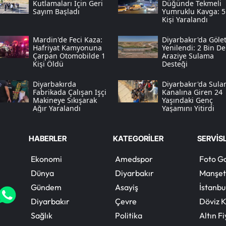
Kutlamaları Için Geri
Düğünde Tekmeli
Sayım Başladı
Yumruklu Kavga: 5
Kişi Yaralandı
Mardin'de Feci Kaza:
Diyarbakır'da Gölet
Hafriyat Kamyonuna
Yenilendi: 2 Bin De
Çarpan Otomobilde 1
Araziye Sulama
Kişi Öldü
Desteği
Diyarbakırda
Diyarbakır'da Sul
Fabrikada Çalışan Işçi
Kanalına Giren 24
Makineye Sıkışarak
Yaşındaki Genç
Ağır Yaralandı
Yaşamını Yitirdi
HABERLER
KATEGORİLER
SERVİS
Ekonomi
Amedspor
Foto Ga
Dünya
Diyarbakır
Manşet
Gündem
Asayiş
İstanbu
Diyarbakır
Çevre
Döviz K
Sağlık
Politika
Altın Fi