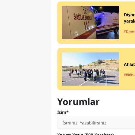
Diyar
yaral
#Diyar
Ahlat
#Bitlis
Yorumlar
İsim*
Yorum Yazın (500 Karakter)