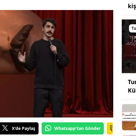
ki
Tu
Tu
Kü
X'de Paylaş
Whatsapp'tan Gönder