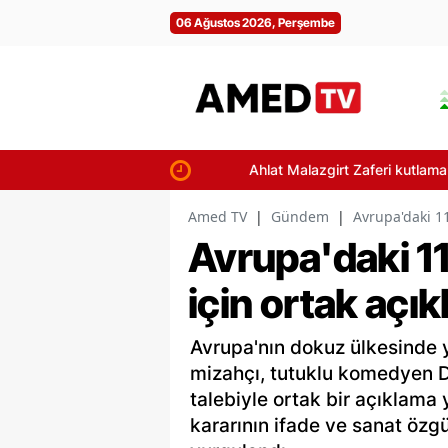
06 Ağustos 2026, Perşembe
Ahlat Malazgirt Zaferi kutlamaları için
Amed TV
|
Gündem
|
Avrupa'daki 11
Avrupa'daki 1
için ortak açı
Avrupa'nın dokuz ülkesinde y
mizahçı, tutuklu komedyen D
talebiyle ortak bir açıklama
kararının ifade ve sanat özg