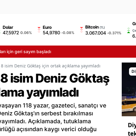
G
Bitcoin
Dolar
Euro
(TL)
Ça
47,5972
54,9780
3.067.004
0.06%
-0.08%
-0.371%
6
 geri sayım başladı
8 isim Deniz Göktaş için ortak açıklama yayımladı
Di
18 isim Deniz Göktaş
klama yayımladı
aşayan 118 yazar, gazeteci, sanatçı ve
eniz Göktaş'ın serbest bırakılması
 yayımladı. Açıklamada, tutuklama
Di
ürlüğü açısından kaygı verici olduğu
te