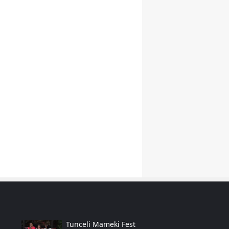
Yozgat
Zonguldak
Aksaray
Bayburt
Karaman
Kırıkkale
Batman
Şırnak
Bartın
Ardahan
Tunceli Mameki Fest
Iğdır