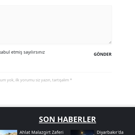
abul etmiş sayılırsınız
GÖNDER
yorum yok, ilk yorumu siz yazın, tartışalım *
SON HABERLER
Ahlat Malazgirt Zaferi
Diyarbakır'da