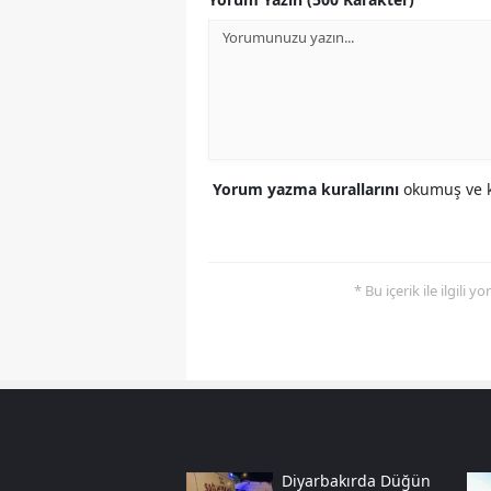
Yorum yazma kurallarını
okumuş ve k
* Bu içerik ile ilgili 
Diyarbakırda Düğün