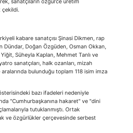
erek, sanatçıların özgürce üretim
çekildi.
rkiyeli kabare sanatçısı Şinasi Dikmen, rap
 Can Dündar, Doğan Özgüden, Osman Okkan,
l Yiğit, Süheyla Kaplan, Mehmet Tanlı ve
yatro sanatçıları, halk ozanları, mizah
de aralarında bulunduğu toplam 118 isim imza
terisindeki bazı ifadeleri nedeniyle
nda "Cumhurbaşkanına hakaret" ve "dini
çlamalarıyla tutuklanmıştı. Ortak
ak ve özgürlükler çerçevesinde serbest