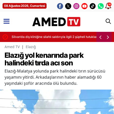
12
08 Ağustos 2026, Cumartesi
Silvan’da diş kliniğine silahlı saldırıyla ilgili 2 şüpheli tutuklandı
Amed TV
|
Elazığ
Elazığ yol kenarında park
halindeki tırda acı son
Elazığ-Malatya yolunda park halindeki tırın sürücüsü
yaşamını yitirdi. Arkadaşlarının haber alamadığı 60
yaşındaki şoför aracında ölü bulundu.