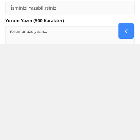
Yorum Yazın (500 Karakter)
GÖNDER
Yorum yazma kurallarını
okumuş ve kabul etmiş sayılırsınız
* Bu içerik ile ilgili yorum yok, ilk yorumu siz yazın, tartışalım *