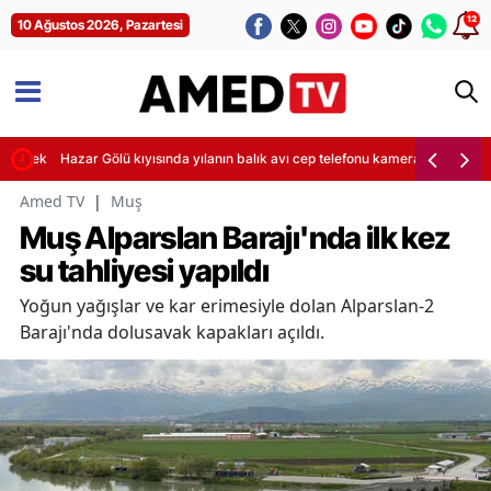
12
10 Ağustos 2026, Pazartesi
ürecek
Hazar Gölü kıyısında yılanın balık avı cep telefonu kamerasına yansıdı
Amed TV
|
Muş
Muş Alparslan Barajı'nda ilk kez
su tahliyesi yapıldı
Yoğun yağışlar ve kar erimesiyle dolan Alparslan-2
Barajı'nda dolusavak kapakları açıldı.