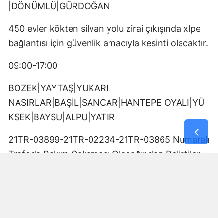
|DÖNÜMLÜ|GÜRDOĞAN
450 evler kökten silvan yolu zirai çıkışında xlpe
bağlantısı için güvenlik amacıyla kesinti olacaktır.
09:00-17:00
BOZEK|YAYTAŞ|YUKARI
NASIRLAR|BAŞİL|SANCAR|HANTEPE|OYALI|YÜ
KSEK|BAYSU|ALPU|YATIR
21TR-03899-21TR-02234-21TR-03865 Numaralı
Trafoda Bakım Çalışması Olacağından Belirtilen
Tarih Ve Saat Aralığında NASIRLI KÖK NASIRLI
ÇIKIŞINDA Enerji Kesintisi Olacaktır.
09:00-17:00