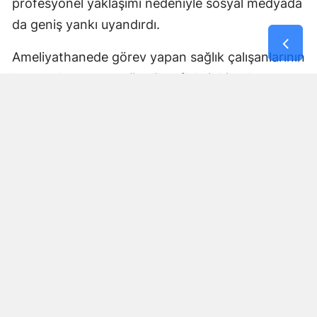
profesyonel yaklaşımı nedeniyle sosyal medyada
da geniş yankı uyandırdı.
Ameliyathanede görev yapan sağlık çalışanlarının
hastayı korumaya yönelik refleksi, birçok
kullanıcı tarafından fedakârlık ve meslek
sorumluluğunun dikkat çekici bir örneği olarak
değerlendirildi.
Yorumlar
İsim*
Yorum Yazın (500 Karakter)