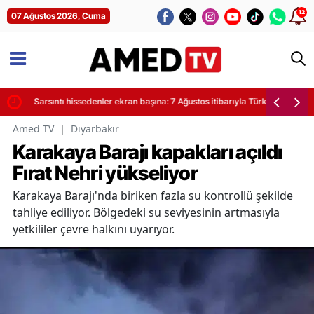
12
07 Ağustos 2026, Cuma
yor
Sarsıntı hissedenler ekran başına: 7 Ağustos itibarıyla Türkiye'de son de
Amed TV
|
Diyarbakır
Karakaya Barajı kapakları açıldı
Fırat Nehri yükseliyor
Karakaya Barajı'nda biriken fazla su kontrollü şekilde
tahliye ediliyor. Bölgedeki su seviyesinin artmasıyla
yetkililer çevre halkını uyarıyor.