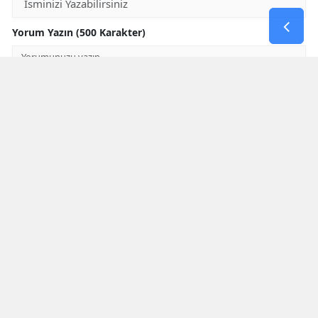
Yorum Yazın (500 Karakter)
GÖNDER
Yorum yazma kurallarını
okumuş ve kabul etmiş sayılırsınız
* Bu içerik ile ilgili yorum yok, ilk yorumu siz yazın, tartışalım *
SON HABERLER