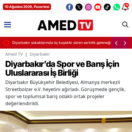
12
10 Ağustos 2026, Pazartesi
ıyor
Diyarbakır sokaklarında üç kuşaktır süren serinlik geleneği
Amed TV
|
Diyarbakır
Diyarbakır’da Spor ve Barış İçin
Uluslararası İş Birliği
Diyarbakır Büyükşehir Belediyesi, Almanya merkezli
Streetbolzer e.V. heyetini ağırladı. Görüşmede gençlik,
spor ve toplumsal barış odaklı ortak projeler
değerlendirildi.