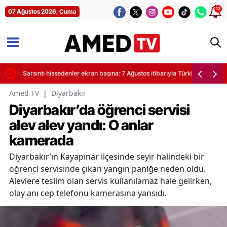
12
07 Ağustos 2026, Cuma
yor
Sarsıntı hissedenler ekran başına: 7 Ağustos itibarıyla Türkiye'de son de
Amed TV
|
Diyarbakır
Diyarbakır’da öğrenci servisi
alev alev yandı: O anlar
kamerada
Diyarbakır’ın Kayapınar ilçesinde seyir halindeki bir
öğrenci servisinde çıkan yangın paniğe neden oldu.
Alevlere teslim olan servis kullanılamaz hale gelirken,
olay anı cep telefonu kamerasına yansıdı.