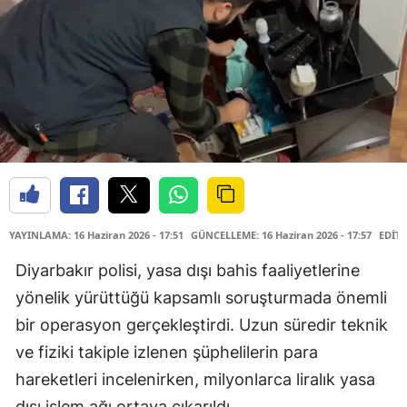
YAYINLAMA: 16 Haziran 2026 - 17:51
GÜNCELLEME: 16 Haziran 2026 - 17:57
EDİTÖ
Diyarbakır polisi, yasa dışı bahis faaliyetlerine
yönelik yürüttüğü kapsamlı soruşturmada önemli
bir operasyon gerçekleştirdi. Uzun süredir teknik
ve fiziki takiple izlenen şüphelilerin para
hareketleri incelenirken, milyonlarca liralık yasa
dışı işlem ağı ortaya çıkarıldı.