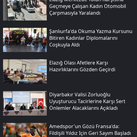
Geçmeye Çalışan Kadın Otomobil
Çarpmasıyla Yaralandı
Şanlıurfa'da Okuma Yazma Kursunu
Bitiren Kadınlar Diplomalarını
Coşkuyla Aldı
Elazığ Olası Afetlere Karşı
Hazırlıklarını Gözden Geçirdi
Diyarbakır Valisi Zorluoğlu
Uyuşturucu Tacirlerine Karşı Sert
Önlemler Alacaklarını Açıkladı
Amedspor'un Gözü Fransa'da:
Fildişili Yıldız Için Geri Sayım Başladı