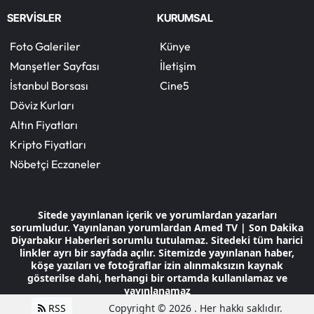
SERVİSLER
KURUMSAL
Foto Galeriler
Künye
Manşetler Sayfası
İletişim
İstanbul Borsası
Cine5
Döviz Kurları
Altın Fiyatları
Kripto Fiyatları
Nöbetçi Eczaneler
Sitede yayınlanan içerik ve yorumlardan yazarları
sorumludur. Yayınlanan yorumlardan Amed TV | Son Dakika
Diyarbakır Haberleri sorumlu tutulamaz. Sitedeki tüm harici
linkler ayrı bir sayfada açılır. Sitemizde yayınlanan haber,
köşe yazıları ve fotoğraflar izin alınmaksızın kaynak
gösterilse dahi, herhangi bir ortamda kullanılamaz ve
yayınlanamaz
RSS
Copyright © 2026 . Her hakkı saklıdır.