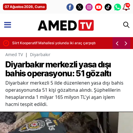
12
07 Ağustos 2026, Cuma
i
Siirt Kooperatif Mahallesi yolunda iki araç çarpıştı
Amed TV
|
Diyarbakır
Diyarbakır merkezli yasa dışı
bahis operasyonu: 51 gözaltı
Diyarbakır merkezli 5 ilde düzenlenen yasa dışı bahis
operasyonunda 51 kişi gözaltına alındı. Şüphelilerin
hesaplarında 1 milyar 165 milyon TL'yi aşan işlem
hacmi tespit edildi.