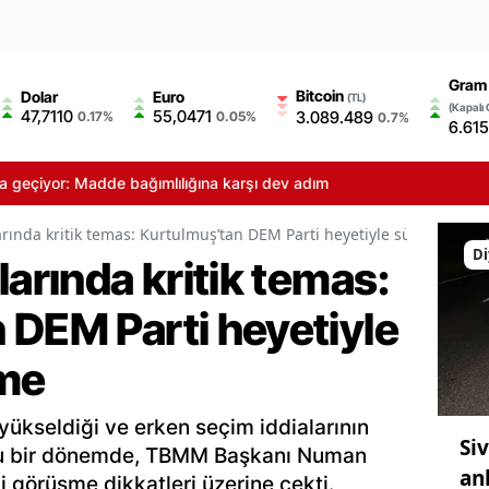
Gram 
Bitcoin
Dolar
Euro
(TL)
(Kapalı 
47,7110
55,0471
3.089.489
0.17%
0.05%
0.7%
6.615
yor: Madde bağımlılığına karşı dev adım
arında kritik temas: Kurtulmuş’tan DEM Parti heyetiyle sürpriz gör
Di
larında kritik temas:
 DEM Parti heyetiyle
şme
yükseldiği ve erken seçim iddialarının
Si
ğu bir dönemde, TBMM Başkanı Numan
an
i görüşme dikkatleri üzerine çekti.