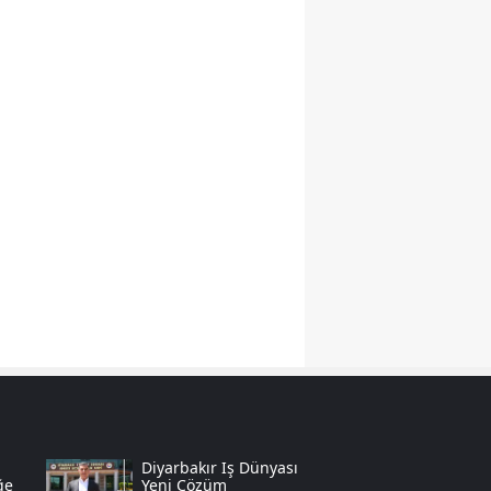
Samsun
Siirt
Sinop
Sivas
Tekirdağ
Tokat
Trabzon
Tunceli
Şanlıurfa
Uşak
Diyarbakır Iş Dünyası
ğe
Yeni Çözüm
Van