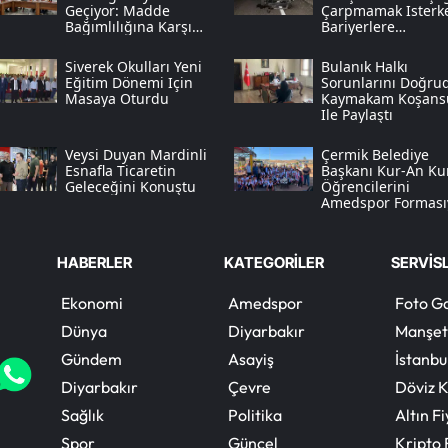
Geçiyor: Madde
Çarpmamak Isterk
Bağımlılığına Karşı
Bariyerlere
Dev Adım
Savruldular
Siverek Okulları Yeni
Bulanık Halkı
Eğitim Dönemi Için
Sorunlarını Doğru
Masaya Oturdu
Kaymakam Koşans
Ile Paylaştı
Veysi Duyan Mardinli
Çermik Belediye
Esnafla Ticaretin
Başkanı Kur-An Ku
Geleceğini Konuştu
Öğrencilerini
Amedspor Forması
Sevindirdi
HABERLER
KATEGORİLER
SERVİS
Ekonomi
Amedspor
Foto Ga
Dünya
Diyarbakır
Manşet
Gündem
Asayiş
İstanbu
Diyarbakır
Çevre
Döviz K
Sağlık
Politika
Altın Fi
Spor
Güncel
Kripto 