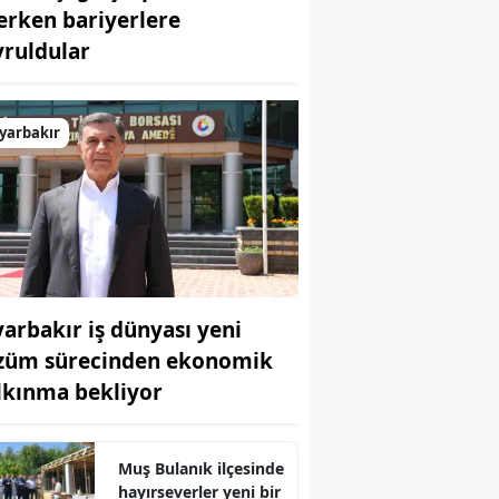
terken bariyerlere
Bilecik
vruldular
Bingöl
Bitlis
yarbakır
Bolu
Burdur
Bursa
Çanakkale
yarbakır iş dünyası yeni
Çankırı
züm sürecinden ekonomik
lkınma bekliyor
Çorum
Denizli
Muş Bulanık ilçesinde
Diyarbakır
hayırseverler yeni bir