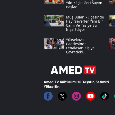
Yıldız Için Geri Sayım
Başladı
Muş Bulanık Ilçesinde
Hayırseverler Yeni Bir
Cami Ve Taziye Evi
Inşa Ediyor
Yüksekova
Caddesinde
Fenalaşan Kişiye
Çevredeki
Vatandaşlar Anında
Müdahale Etti
Amed TV Kültürümüzü Yaşatır, Sesimizi
Yükseltir.