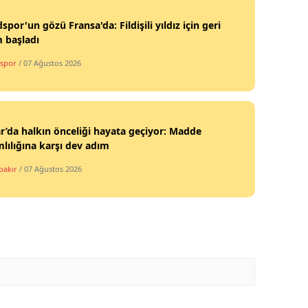
por'un gözü Fransa'da: Fildişili yıldız için geri
 başladı
spor
/ 07 Ağustos 2026
r’da halkın önceliği hayata geçiyor: Madde
lılığına karşı dev adım
bakır
/ 07 Ağustos 2026