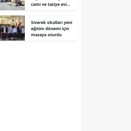
cami ve taziye evi
Edirne
inşa ediyor
Elazığ
Siverek okulları yeni
eğitim dönemi için
Erzincan
masaya oturdu
Erzurum
Eskişehir
Gaziantep
Giresun
Gümüşhane
Hakkari
Hatay
Isparta