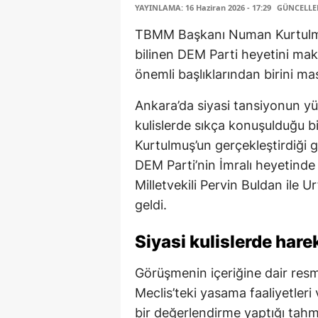
YAYINLAMA: 16 Haziran 2026 - 17:29
GÜNCELLEME
TBMM Başkanı Numan Kurtulmuş, 
bilinen DEM Parti heyetini ma
önemli başlıklarından birini ma
Ankara’da siyasi tansiyonun yük
kulislerde sıkça konuşulduğ
Kurtulmuş’un gerçekleştirdiği 
DEM Parti’nin İmralı heyetind
Milletvekili Pervin Buldan ile Ur
geldi.
Siyasi kulislerde harek
Görüşmenin içeriğine dair resmi
Meclis’teki yasama faaliyetleri
bir değerlendirme yaptığı tahmi