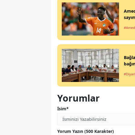
Ameds
sayım
#Amed
Bağla
bağım
#Diyar
Yorumlar
İsim*
Yorum Yazın (500 Karakter)