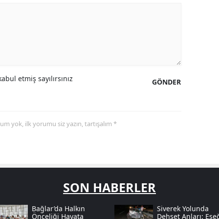
abul etmiş sayılırsınız
GÖNDER
yorum yok, ilk yorumu siz yazın, tartışalım *
SON HABERLER
Bağlar’da Halkın
Siverek Yolunda
Önceliği Hayata
Dehşet Anları: Eşe