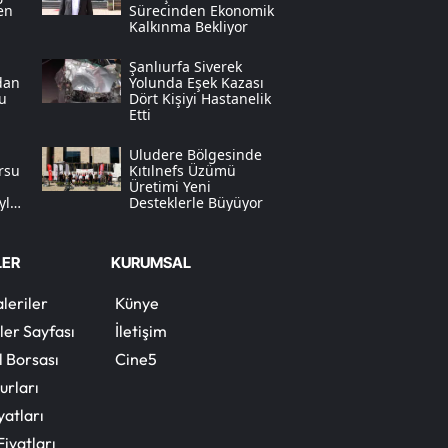
en
Sürecinden Ekonomik
Kalkınma Bekliyor
Yozgat
Şanlıurfa Siverek
Zonguldak
dan
Yolunda Eşek Kazası
u
Dört Kişiyi Hastanelik
Etti
Aksaray
Uludere Bölgesinde
Bayburt
rsu
Kıtılnefs Üzümü
Üretimi Yeni
Karaman
yla
Desteklerle Büyüyor
Kırıkkale
LER
KURUMSAL
Batman
leriler
Künye
Şırnak
ler Sayfası
İletişim
l Borsası
Cine5
Bartın
urları
Ardahan
yatları
Fiyatları
Iğdır