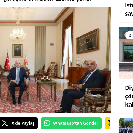
is
sa
Di
Di
çö
ka
X'de Paylaş
Whatsapp'tan Gönder