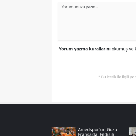
Yorum yazma kurallarını
okumuş ve k
* Bu içerik ile ilgili 
Amedspor'un Gözü
Fransa'da: Fildişili