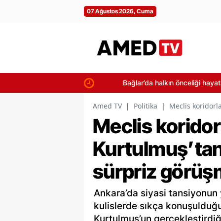
07 Ağustos 2026, Cuma
Bağlar’da halkın önceliği hayata geçi
Amed TV
|
Politika
|
Meclis koridorl
Meclis koridor
Kurtulmuş’tan
sürpriz görü
Ankara’da siyasi tansiyonun 
kulislerde sıkça konuşuldu
Kurtulmuş’un gerçekleştirdiğ