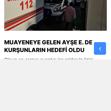
MUAYENEYE GELEN AYŞE E. DE
KURŞUNLARIN HEDEFİ OLDU
Olayın en çarpıcı ayrıntısı ise saldırıyla ilgisi
bulunmadığı belirtilen bir kişinin de vurulması
oldu.
O sırada Viranşehir Devlet Hastanesi’ne muayene
olmak amacıyla gelen Ayşe E.’ye de kurşun isabet
etti.