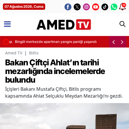
12
07 Ağustos 2026, Cuma
 Şimşek yaptı
Bingöl merkezde apartman yangını paniği yaşandı
Amed TV
|
Bitlis
Bakan Çiftçi Ahlat’ın tarihi
mezarlığında incelemelerde
bulundu
İçişleri Bakanı Mustafa Çiftçi, Bitlis programı
kapsamında Ahlat Selçuklu Meydan Mezarlığı’nı gezdi.