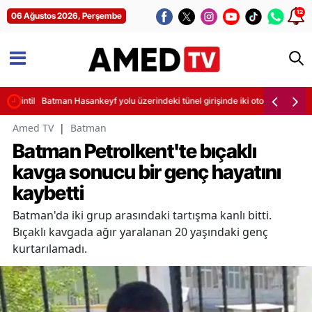
12
06 Ağustos 2026, Perşembe
sintileri başladı
Batman Hasankeyf yolu üzerindeki tünel girişinde iki otomobil çarpıştı
Amed TV
|
Batman
Batman Petrolkent'te bıçaklı
kavga sonucu bir genç hayatını
kaybetti
Batman'da iki grup arasındaki tartışma kanlı bitti.
Bıçaklı kavgada ağır yaralanan 20 yaşındaki genç
kurtarılamadı.