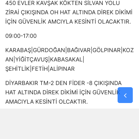
450 EVLER KAVŞAK KÖKTEN SİLVAN YOLU
ZİRAİ ÇIKIŞINDA OH HAT ALTINDA DİREK DİKİMİ
İÇİN GÜVENLİK AMCIYLA KESİNTİ OLACAKTIR.
09:00-17:00
KARABAŞ|GÜRDOĞAN|BAĞIVAR|GÖLPINAR|KOZ
AN|YİĞİTÇAVUŞ|KABASAKAL|
ŞEHİTLİK|FETİH|ALİPINAR
DİYARBAKIR TM-2 DEN FİDER -8 ÇIKIŞINDA
HAT ALTINDA DİREK DİKİMİ İÇİN GÜVENLİK
AMACIYLA KESİNTİ OLCAKTIR.
10:00-11:30
AZİZİYE|YOLALTI|ÜÇKUYU|DOKUZÇELTİK