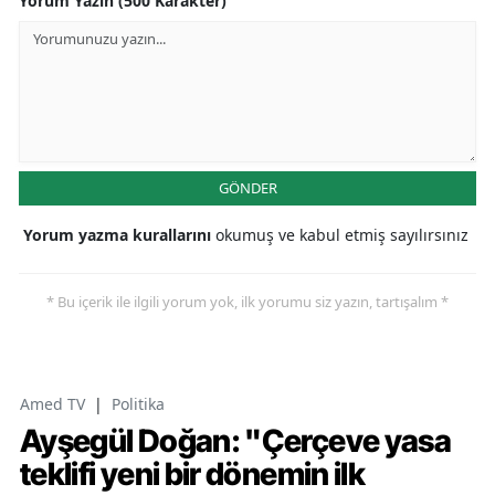
Yorum Yazın (500 Karakter)
GÖNDER
Yorum yazma kurallarını
okumuş ve kabul etmiş sayılırsınız
* Bu içerik ile ilgili yorum yok, ilk yorumu siz yazın, tartışalım *
Amed TV
|
Politika
Ayşegül Doğan: "Çerçeve yasa
teklifi yeni bir dönemin ilk