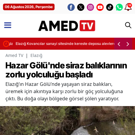
12
06 Ağustos 2026, Perşembe
başlatıldı
Elazığ Kovancılar sanayi sitesinde kereste deposu alevlere teslim oldu
Amed TV
|
Elazığ
Hazar Gölü'nde siraz balıklarının
zorlu yolculuğu başladı
Elazığ’ın Hazar Gölü’nde yaşayan siraz balıkları,
üremek için akıntıya karşı zorlu bir göç yolculuğuna
çıktı. Bu doğa olayı bölgede görsel şölen yaratıyor.