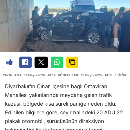
YAYINLAMA: 31 Mayıs 2026 - 14:14
GÜNCELLEME: 31 Mayıs 2026 - 14:38
EDİTÖR: 
Diyarbakır'ın Çınar ilçesine bağlı Ortaviran
Mahallesi yakınlarında meydana gelen trafik
kazası, bölgede kısa süreli paniğe neden oldu.
Edinilen bilgilere göre, seyir halindeki 20 ADU 22
plakalı otomobil, sürücüsünün direksiyon
hakimiyetini kaybetmesi sonucu alt geçit