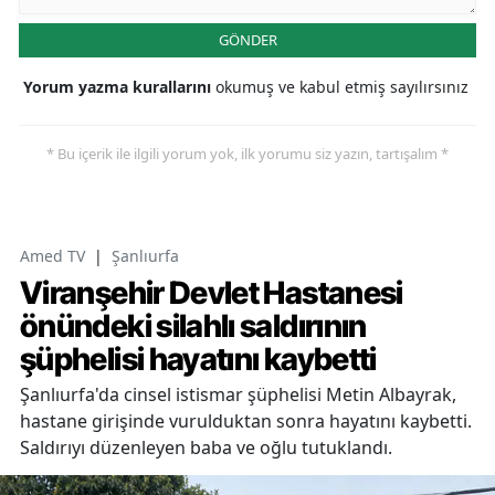
GÖNDER
Yorum yazma kurallarını
okumuş ve kabul etmiş sayılırsınız
* Bu içerik ile ilgili yorum yok, ilk yorumu siz yazın, tartışalım *
Amed TV
|
Şanlıurfa
Viranşehir Devlet Hastanesi
önündeki silahlı saldırının
şüphelisi hayatını kaybetti
Şanlıurfa'da cinsel istismar şüphelisi Metin Albayrak,
hastane girişinde vurulduktan sonra hayatını kaybetti.
Saldırıyı düzenleyen baba ve oğlu tutuklandı.