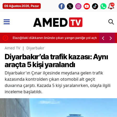
12
09 Ağustos 2026, Pazar
Elazığ’daki dükkanın önünde çıkan yangın paniğe yol açtı
Amed TV
|
Diyarbakır
Diyarbakır’da trafik kazası: Aynı
araçta 5 kişi yaralandı
Diyarbakır'ın Çınar ilçesinde meydana gelen trafik
kazasında kontrolden çıkan otomobil alt geçit
duvarına çarptı. Kazada 5 kişi yaralanırken, olayla ilgili
inceleme başlatıldı.