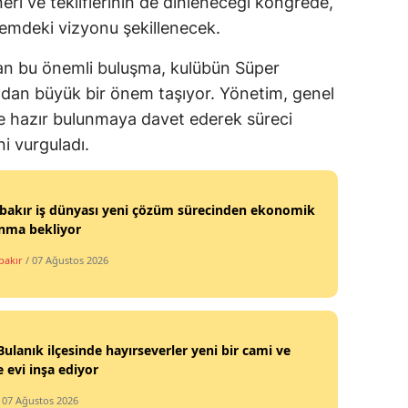
eri ve tekliflerinin de dinleneceği kongrede,
mdeki vizyonu şekillenecek.
lan bu önemli buluşma, kulübün Süper
ından büyük bir önem taşıyor. Yönetim, genel
hte hazır bulunmaya davet ederek süreci
ni vurguladı.
bakır iş dünyası yeni çözüm sürecinden ekonomik
ınma bekliyor
bakır
/ 07 Ağustos 2026
ulanık ilçesinde hayırseverler yeni bir cami ve
e evi inşa ediyor
/ 07 Ağustos 2026