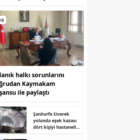
Bilecik
Bingöl
uş
Bitlis
Bolu
Burdur
Bursa
lanık halkı sorunlarını
ğrudan Kaymakam
Çanakkale
şansu ile paylaştı
Çankırı
Çorum
Şanlıurfa Siverek
yolunda eşek kazası
Denizli
dört kişiyi hastanelik
etti
Diyarbakır