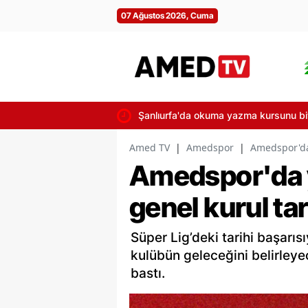
07 Ağustos 2026, Cuma
Şanlıurfa'da okuma yazma kursunu biti
Amed TV
|
Amedspor
|
Amedspor'da 
Amedspor'da 
genel kurul ta
Süper Lig’deki tarihi başarı
kulübün geleceğini belirleye
bastı.