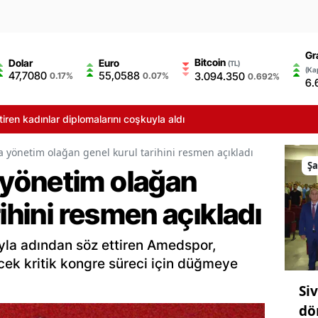
Gr
Bitcoin
Dolar
Euro
(TL)
(Kap
47,7080
55,0588
3.094.350
0.17%
0.07%
0.692%
6.
ren kadınlar diplomalarını coşkuyla aldı
yönetim olağan genel kurul tarihini resmen açıkladı
Şa
yönetim olağan
rihini resmen açıkladı
sıyla adından söz ettiren Amedspor,
cek kritik kongre süreci için düğmeye
Si
dö