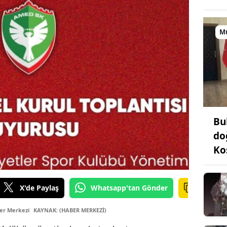
M
Bu
do
Ko
X'de Paylaş
Whatsapp'tan Gönder
er Merkezi
KAYNAK: (HABER MERKEZİ)