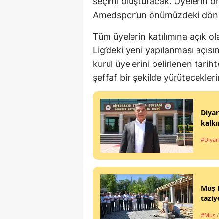
seçimi oluşturacak. Üyelerin ön
Amedspor’un önümüzdeki döne
Tüm üyelerin katılımına açık o
Lig’deki yeni yapılanması açıs
kurul üyelerini belirlenen tari
şeffaf bir şekilde yürütecekleri
Diyar
kalk
#Diyar
Muş B
taziy
#Muş