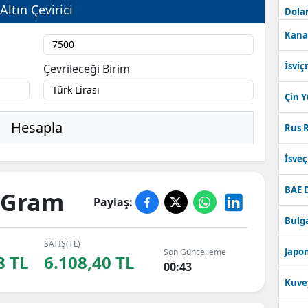
Altın Çevirici
Dolar
Kana
İsviç
Çevrileceği Birim
Çin 
Hesapla
Rus R
İsve
BAE 
k Gram
Paylaş:
Bulga
SATIŞ(TL)
Japon
Son Güncelleme
8 TL
6.108,40 TL
00:43
Kuve