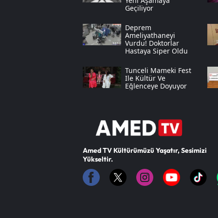
Yeni Aşamaya
Geçiliyor
Deprem
Ameliyathaneyi
Vurdu! Doktorlar
Hastaya Siper Oldu
Tunceli Mameki Fest
Ile Kültür Ve
Eğlenceye Doyuyor
Amed TV Kültürümüzü Yaşatır, Sesimizi
Yükseltir.