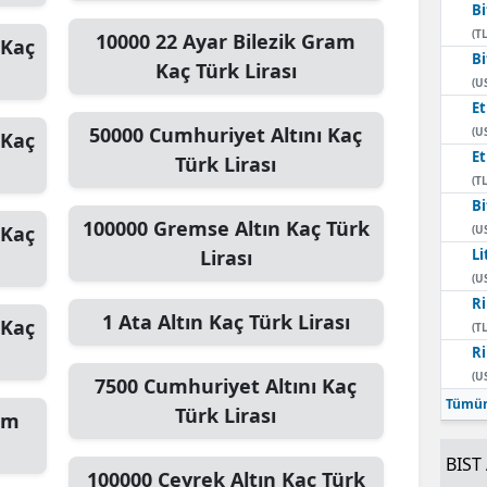
Bi
(TL
10000
22 Ayar Bilezik Gram
Kaç
Bi
Kaç Türk Lirası
(U
E
50000
Cumhuriyet Altını
Kaç
(U
Kaç
E
Türk Lirası
(TL
Bi
100000
Gremse Altın
Kaç Türk
Kaç
(U
Lirası
Li
(U
Ri
1
Ata Altın
Kaç Türk Lirası
Kaç
(TL
Ri
(U
7500
Cumhuriyet Altını
Kaç
Tümün
Türk Lirası
am
BIST 
100000
Çeyrek Altın
Kaç Türk