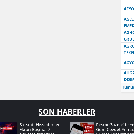
AFYO
AGES
EMEK
AGH
GRU
AGRO
TEKN
AGYO
AHGA
DOG
Tümün
SON HABERLER
Sarsıntı Hissedenler
Resmi Gazete’de Ye
Ekran Başına: 7
Gün: Cevdet Yılma