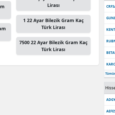
Lirası
am
CRFS
GUN
1
22 Ayar Bilezik Gram
Kaç
Türk Lirası
ram
KEN
RUB
7500
22 Ayar Bilezik Gram
Kaç
Türk Lirası
BETA
KARC
Tümün
Hisse
ADGY
AEFE