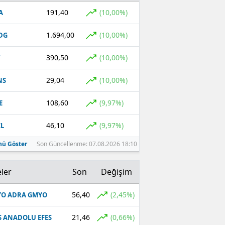
191,40
(10,00%)
A
Malatya
1.694,00
(10,00%)
DG
Manisa
Kahramanmaraş
390,50
(10,00%)
T
Mardin
29,04
(10,00%)
NS
Muğla
108,60
(9,97%)
E
Muş
46,10
(9,97%)
L
Nevşehir
ü Göster
Son Güncellenme: 07.08.2026 18:10
Niğde
ler
Son
Değişim
Ordu
56,40
(2,45%)
O ADRA GMYO
Rize
21,46
(0,66%)
S ANADOLU EFES
Sakarya