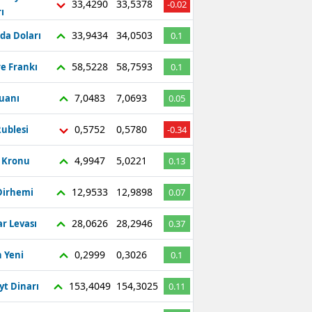
33,4290
33,5378
-0.02
ı
Bilecik
33,9434
34,0503
da Doları
0.1
Bingöl
58,5228
58,7593
re Frankı
0.1
Bitlis
7,0483
7,0693
Yuanı
0.05
Bolu
Burdur
0,5752
0,5780
ublesi
-0.34
Bursa
4,9947
5,0221
ç Kronu
0.13
Çanakkale
12,9533
12,9898
Dirhemi
0.07
Çankırı
28,0626
28,2946
r Levası
0.37
Çorum
0,2999
0,3026
 Yeni
0.1
Denizli
153,4049
154,3025
yt Dinarı
0.11
Diyarbakır