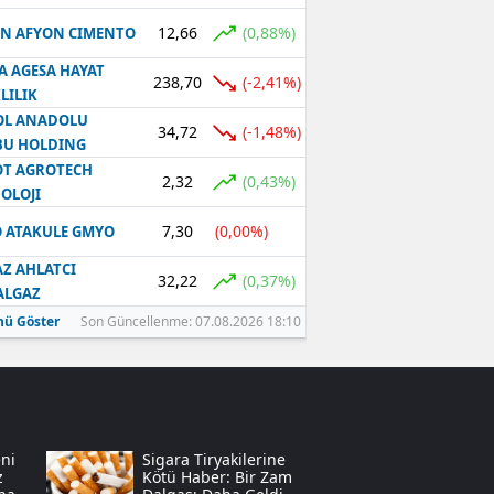
12,66
(0,88%)
N AFYON CIMENTO
Samsun
A AGESA HAYAT
Siirt
238,70
(-2,41%)
LILIK
OL ANADOLU
Sinop
34,72
(-1,48%)
BU HOLDING
T AGROTECH
Sivas
2,32
(0,43%)
OLOJI
Tekirdağ
7,30
(0,00%)
 ATAKULE GMYO
Tokat
Z AHLATCI
32,22
(0,37%)
ALGAZ
Trabzon
ü Göster
Son Güncellenme: 07.08.2026 18:10
Tunceli
Şanlıurfa
Uşak
ni
Sigara Tiryakilerine
z
Kötü Haber: Bir Zam
Van