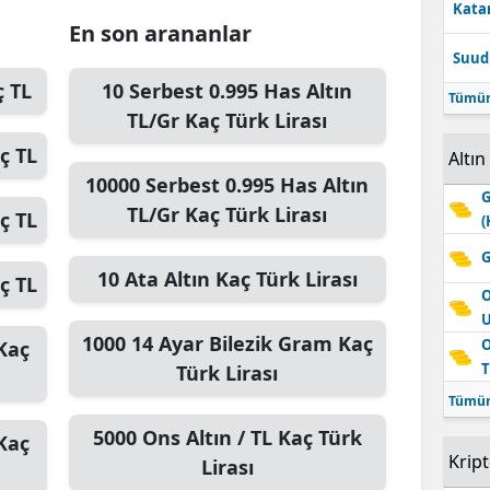
Katar
En son arananlar
Suudi
 TL
10
Serbest 0.995 Has Altın
Tümün
TL/Gr
Kaç Türk Lirası
ç TL
Altın
10000
Serbest 0.995 Has Altın
G
TL/Gr
Kaç Türk Lirası
ç TL
(
G
10
Ata Altın
Kaç Türk Lirası
ç TL
O
1000
14 Ayar Bilezik Gram
Kaç
O
Kaç
T
Türk Lirası
Tümün
5000
Ons Altın / TL
Kaç Türk
Kaç
Krip
Lirası