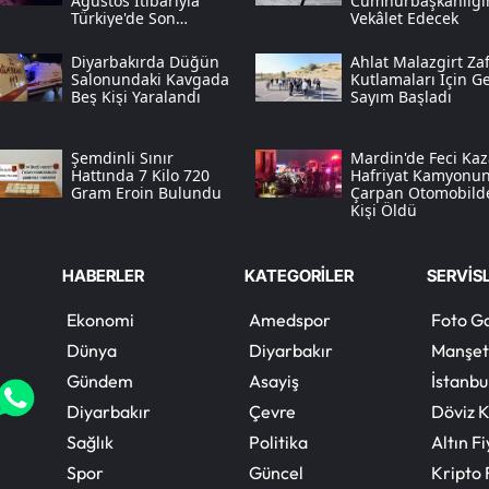
Ağustos Itibarıyla
Cumhurbaşkanlığı
Türkiye'de Son
Vekâlet Edecek
Deprem Hareketliliği
Diyarbakırda Düğün
Ahlat Malazgirt Zaf
Salonundaki Kavgada
Kutlamaları Için Ge
Beş Kişi Yaralandı
Sayım Başladı
Şemdinli Sınır
Mardin'de Feci Kaz
Hattında 7 Kilo 720
Hafriyat Kamyonu
Gram Eroin Bulundu
Çarpan Otomobild
Kişi Öldü
HABERLER
KATEGORİLER
SERVİS
Ekonomi
Amedspor
Foto Ga
Dünya
Diyarbakır
Manşet
Gündem
Asayiş
İstanbu
Diyarbakır
Çevre
Döviz K
Sağlık
Politika
Altın Fi
Spor
Güncel
Kripto 