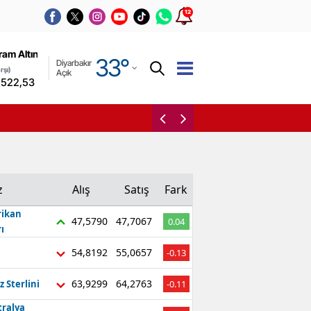
12
Adana
ram Altın
(Kapalı
33
°
Diyarbakır
Adıyaman
rşı)
Açık
.522,53
0,00%
Afyonkarahisar
Resmi Gazete’de yeni g
Ağrı
Amasya
Ankara
z
Alış
Satış
Fark
Antalya
ikan
47,5790
47,7067
0.04
ı
Artvin
54,8192
55,0657
-0.13
Aydın
63,9299
64,2763
z Sterlini
-0.11
Balıkesir
tralya