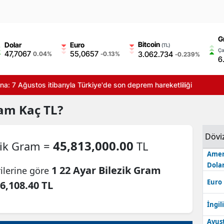
G
Bitcoin
Dolar
Euro
(TL)
Ça
47,7067
55,0657
3.062.734
0.04%
-0.13%
-0.239%
6
ğustos itibarıyla Türkiye'de son deprem hareketliliği
ram
Kaç TL?
Dövi
45,813,000.00
zik Gram =
TL
Amer
Dolar
1 22 Ayar Bilezik Gram
ilerine göre
Euro
6,108.40 TL
İngili
Avus