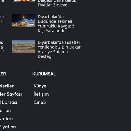
na
Dalgası Daha Geldi,
Fiyatlar Zirveye
Tırmandı
Yozgat
eri
Diyarbakır'da
ri
Düğünde Tekmeli
Zonguldak
Yumruklu Kavga: 5
Kişi Yaralandı
Aksaray
a:
Diyarbakır'da Göletler
Bayburt
na
Yenilendi: 2 Bin Dekar
e 1
Araziye Sulama
Desteği
Karaman
Kırıkkale
LER
KURUMSAL
Batman
leriler
Künye
ler Sayfası
İletişim
Şırnak
l Borsası
Cine5
Bartın
urları
yatları
Ardahan
Fiyatları
Iğdır