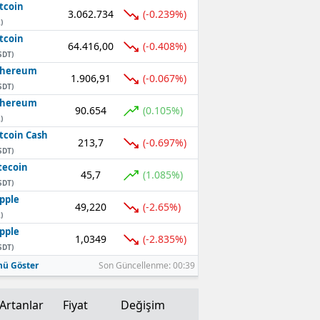
tcoin
3.062.734
(-0.239%)
Mersin
)
tcoin
64.416,00
(-0.408%)
İstanbul
SDT)
thereum
1.906,91
İzmir
(-0.067%)
SDT)
thereum
Kars
90.654
(0.105%)
)
tcoin Cash
Kastamonu
213,7
(-0.697%)
SDT)
Kayseri
tecoin
45,7
(1.085%)
SDT)
Kırklareli
pple
49,220
(-2.65%)
)
Kırşehir
pple
1,0349
(-2.835%)
SDT)
Kocaeli
ü Göster
Son Güncellenme: 00:39
Konya
Artanlar
Fiyat
Değişim
Kütahya