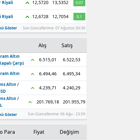
12,5720
13,5352
 Riyali
0.07
Edirne
12,6728
12,7054
 Riyali
0.1
Elazığ
ü Göster
Son Güncellenme: 07 Ağustos 00:30
Erzincan
Alış
Satış
Erzurum
ram Altın
Eskişehir
6.522,53
6.515,01
Kapalı Çarşı)
Gaziantep
6.495,34
6.494,46
ram Altın
ns Altın /
Giresun
4.240,29
4.239,71
USD
Gümüşhane
ns Altın /
201.955,79
201.769,18
L
Hakkari
Son Güncellenme: 06 Ağu - 23:59
ü Göster
Hatay
to Para
Fiyat
Değişim
Isparta