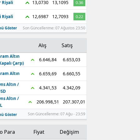
13,0730
13,1095
 Riyali
0.36
Edirne
12,6987
12,7093
 Riyali
0.22
Elazığ
ü Göster
Son Güncellenme: 07 Ağustos 23:50
Erzincan
Alış
Satış
Erzurum
ram Altın
Eskişehir
6.653,03
6.646,84
Kapalı Çarşı)
Gaziantep
6.660,55
6.659,69
ram Altın
ns Altın /
Giresun
4.342,09
4.341,53
USD
Gümüşhane
ns Altın /
207.307,01
206.998,51
L
Hakkari
Son Güncellenme: 07 Ağu - 23:59
ü Göster
Hatay
to Para
Fiyat
Değişim
Isparta