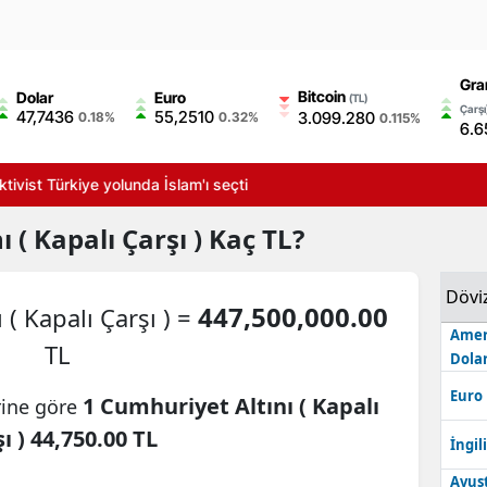
Gra
Bitcoin
Dolar
Euro
(TL)
Çarşı
47,7436
55,2510
3.099.280
0.18%
0.32%
0.115%
6.6
t Türkiye yolunda İslam'ı seçti
 ( Kapalı Çarşı )
Kaç TL?
Dövi
447,500,000.00
( Kapalı Çarşı ) =
Amer
TL
Dolar
Euro
1 Cumhuriyet Altını ( Kapalı
rine göre
ı ) 44,750.00 TL
İngili
Avus