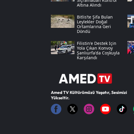
Sıçramadan Kontrol
Altına Alındı
Bitlis’te Şifa Bulan
Leylekler Doğal
Ortamlarına Geri
Döndü
Filistin'e Destek Için
Yola Çıkan Konvoy
Şanlıurfa'da Coşkuyla
Karşılandı
Amed TV Kültürümüzü Yaşatır, Sesimizi
Yükseltir.