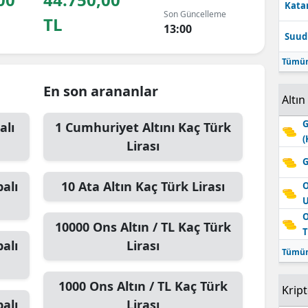
Katar
Son Güncelleme
TL
13:00
Suudi
Tümün
En son arananlar
Altın
G
alı
1
Cumhuriyet Altını
Kaç Türk
(
Lirası
G
alı
10
Ata Altın
Kaç Türk Lirası
O
O
10000
Ons Altın / TL
Kaç Türk
T
alı
Lirası
Tümün
1000
Ons Altın / TL
Kaç Türk
Krip
alı
Lirası