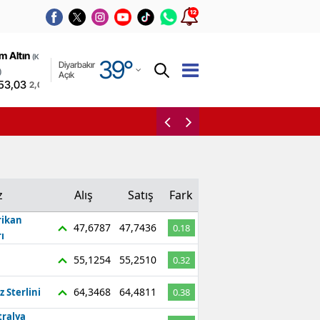
12
Adana
m Altın
(Kapalı
39
°
Diyarbakır
Adıyaman
)
Açık
53,03
2,00%
Afyonkarahisar
Ağrı'da yeni eğitim dönem
Ağrı
Amasya
Ankara
z
Alış
Satış
Fark
Antalya
ikan
47,6787
47,7436
0.18
ı
Artvin
55,1254
55,2510
0.32
Aydın
64,3468
64,4811
z Sterlini
0.38
Balıkesir
tralya