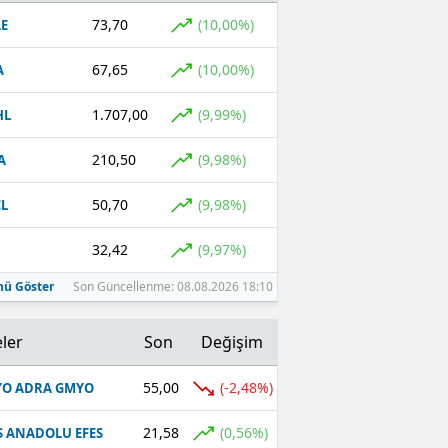
73,70
(10,00%)
E
Malatya
67,65
(10,00%)
A
Manisa
Kahramanmaraş
1.707,00
(9,99%)
HL
Mardin
210,50
(9,98%)
A
Muğla
50,70
(9,98%)
L
Muş
32,42
(9,97%)
Nevşehir
ü Göster
Son Güncellenme: 08.08.2026 18:10
Niğde
ler
Son
Değişim
Ordu
55,00
(-2,48%)
O ADRA GMYO
Rize
21,58
(0,56%)
S ANADOLU EFES
Sakarya