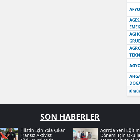
AFYO
AGES
EMEK
AGH
GRU
AGRO
TEKN
AGYO
AHGA
DOG
Tümün
SON HABERLER
Filistin Için Yola Çıkan
Ağrı'da Yeni Eğitim
Fransız Aktivist
Dönemi Için Okulla