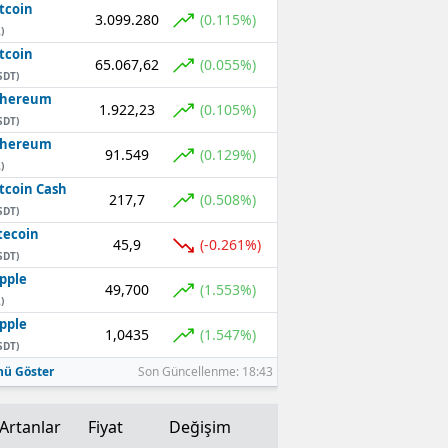
tcoin
3.099.280
(0.115%)
Mersin
)
tcoin
65.067,62
(0.055%)
İstanbul
SDT)
thereum
1.922,23
İzmir
(0.105%)
SDT)
thereum
Kars
91.549
(0.129%)
)
tcoin Cash
Kastamonu
217,7
(0.508%)
SDT)
Kayseri
tecoin
45,9
(-0.261%)
SDT)
Kırklareli
pple
49,700
(1.553%)
)
Kırşehir
pple
1,0435
(1.547%)
SDT)
Kocaeli
ü Göster
Son Güncellenme: 18:43
Konya
Artanlar
Fiyat
Değişim
Kütahya