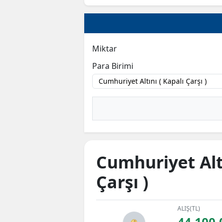
Miktar
Para Birimi
Cumhuriyet Altı
Çarşı )
ALIŞ(TL)
44.100,