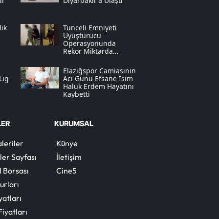
dı
Diyarbakır'a Ulaştı
Yozgat
lık
Tunceli Emniyeti
Uyuşturucu
Zonguldak
Operasyonunda
Rekor Miktarda
Aksaray
Sentetik Ecza Yakaladı
Elazığspor Camiasının
Bayburt
Lig
Acı Günü Efsane Isim
Haluk Erdem Hayatını
Kaybetti
Karaman
u
Kırıkkale
LER
KURUMSAL
Batman
leriler
Künye
ler Sayfası
İletişim
Şırnak
l Borsası
Cine5
Bartın
urları
yatları
Ardahan
Fiyatları
Iğdır