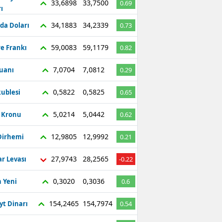
33,6898
33,7500
0.69
ı
Bilecik
34,1883
34,2339
da Doları
0.73
Bingöl
59,0083
59,1179
re Frankı
0.82
Bitlis
7,0704
7,0812
Yuanı
0.29
Bolu
Burdur
0,5822
0,5825
ublesi
0.65
Bursa
5,0214
5,0442
ç Kronu
0.62
Çanakkale
12,9805
12,9992
Dirhemi
0.21
Çankırı
27,9743
28,2565
r Levası
-0.22
Çorum
0,3020
0,3036
 Yeni
0.6
Denizli
154,2465
154,7974
yt Dinarı
0.54
Diyarbakır