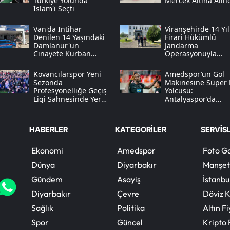
Türkiye Yolunda
Mercek Altına Alın
İslam'ı Seçti
Van'da Intihar
Viranşehirde 14 Yıl
Denilen 14 Yaşındaki
Firari Hükümlü
Damlanur'un
Jandarma
Cinayete Kurban
Operasyonuyla
Gittiği Anlaşıldı
Yakalandı
Kovancılarspor Yeni
Amedspor’un Gol
Sezonda
Makinesine Süper 
Profesyonelliğe Geçiş
Yolcusu:
Ligi Sahnesinde Yer
Antalyaspor’da
Alacak
Diagne Operasyon
HABERLER
KATEGORİLER
SERVİS
Ekonomi
Amedspor
Foto Ga
Dünya
Diyarbakır
Manşet
Gündem
Asayiş
İstanbu
Diyarbakır
Çevre
Döviz K
Sağlık
Politika
Altın Fi
Spor
Güncel
Kripto 