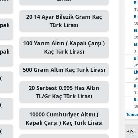
Bi
(TL
20
14 Ayar Bilezik Gram
Kaç
Bi
palı
Türk Lirası
(U
E
(U
100
Yarım Altın ( Kapalı Çarşı )
E
palı
Kaç Türk Lirası
(TL
Bi
(U
500
Gram Altın
Kaç Türk Lirası
Li
(
(U
Ri
20
Serbest 0.995 Has Altın
(TL
TL/Gr
Kaç Türk Lirası
Ri
(
(U
10000
Cumhuriyet Altını (
Tümün
Kapalı Çarşı )
Kaç Türk Lirası
(
BIST 