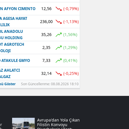
12,56
(-0,79%)
N AFYON CIMENTO
Samsun
A AGESA HAYAT
Siirt
236,00
(-1,13%)
LILIK
OL ANADOLU
Sinop
35,26
(1,56%)
BU HOLDING
T AGROTECH
Sivas
2,35
(1,29%)
OLOJI
Tekirdağ
7,33
(0,41%)
 ATAKULE GMYO
Tokat
Z AHLATCI
32,14
(-0,25%)
ALGAZ
Trabzon
ü Göster
Son Güncellenme: 08.08.2026 18:10
Tunceli
Şanlıurfa
Uşak
Avrupa'dan Yola Çıkan
r
Filistin Konvoyu
Van