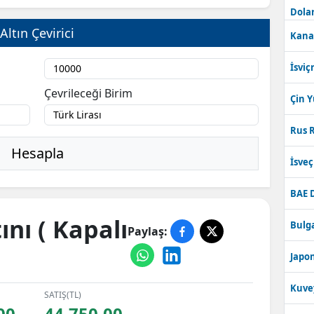
Dolar
Altın Çevirici
Kana
İsviç
Çevrileceği Birim
Çin 
Rus R
Hesapla
İsve
BAE 
nı ( Kapalı
Bulga
Paylaş:
Japon
Kuve
SATIŞ(TL)
00
44.750,00