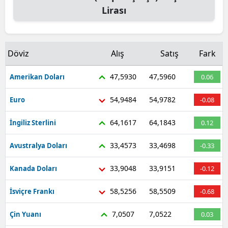
Lirası
Döviz
Alış
Satış
Fark
47,5930
47,5960
Amerikan Doları
0.06
54,9484
54,9782
Euro
-0.08
64,1617
64,1843
İngiliz Sterlini
0.12
33,4573
33,4698
Avustralya Doları
-0.33
33,9048
33,9151
Kanada Doları
-0.12
58,5256
58,5509
İsviçre Frankı
-0.68
7,0507
7,0522
Çin Yuanı
0.03