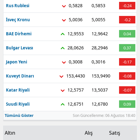
0,5828
0,5853
Rus Rublesi
-0.24
5,0036
5,0055
İsveç Kronu
-0.2
12,9553
12,9642
BAE Dirhemi
0.04
28,0626
28,2946
Bulgar Levası
0.37
0,3008
0,3016
Japon Yeni
-0.17
153,4430
153,9490
Kuveyt Dinarı
-0.08
12,5757
13,5037
Katar Riyali
-0.07
12,6751
12,6780
Suudi Riyali
0.09
Tümünü Göster
Son Güncellenme: 06 Ağustos 18:40
Altın
Alış
Satış