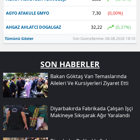
7,30
(0,00%)
AGYO ATAKULE GMYO
32,22
(0,37%)
AHGAZ AHLATCI DOGALGAZ
Tümünü Göster
Son Güncellenme: 06.08.2026 18:10
SON HABERLER
Bakan Göktaş Van Temaslarında
Aileleri Ve Kursiyerleri Ziyaret Etti
Diyarbakırda Fabrikada Çalışan Işçi
Makineye Sıkışarak Ağır Yaralandı