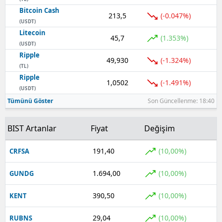
Bitcoin Cash
213,5
(-0.047%)
(USDT)
Litecoin
45,7
(1.353%)
(USDT)
Ripple
49,930
(-1.324%)
(TL)
Ripple
1,0502
(-1.491%)
(USDT)
Tümünü Göster
Son Güncellenme: 18:40
BIST Artanlar
Fiyat
Değişim
191,40
(10,00%)
CRFSA
1.694,00
(10,00%)
GUNDG
390,50
(10,00%)
KENT
29,04
(10,00%)
RUBNS