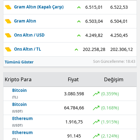
6.522,53
6.515,01
Gram Altın (Kapalı Çarşı)
6.504,01
6.503,04
Gram Altın
4.250,45
4.249,82
Ons Altın / USD
202.306,12
202.258,28
Ons Altın / TL
Son Güncellenme: 18:43
Tümünü Göster
Kripto Para
Fiyat
Değişim
Bitcoin
3.080.598
(0.359%)
(TL)
Bitcoin
64.784,66
(0.168%)
(USDT)
Ethereum
1.916,75
(1.915%)
(USDT)
Ethereum
91.145
(2.124%)
(TL)