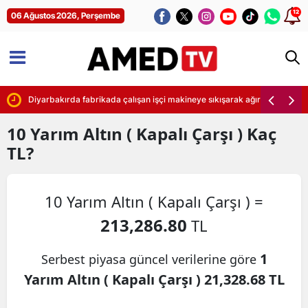
12
06 Ağustos 2026, Perşembe
i
Diyarbakırda fabrikada çalışan işçi makineye sıkışarak ağır yaralandı
10
Yarım Altın ( Kapalı Çarşı )
Kaç
TL?
10 Yarım Altın ( Kapalı Çarşı ) =
213,286.80
TL
1
Serbest piyasa güncel verilerine göre
Yarım Altın ( Kapalı Çarşı ) 21,328.68 TL