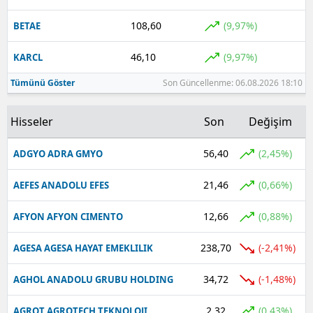
108,60
(9,97%)
BETAE
46,10
(9,97%)
KARCL
Tümünü Göster
Son Güncellenme: 06.08.2026 18:10
Hisseler
Son
Değişim
56,40
(2,45%)
ADGYO ADRA GMYO
21,46
(0,66%)
AEFES ANADOLU EFES
12,66
(0,88%)
AFYON AFYON CIMENTO
238,70
(-2,41%)
AGESA AGESA HAYAT EMEKLILIK
34,72
(-1,48%)
AGHOL ANADOLU GRUBU HOLDING
2,32
(0,43%)
AGROT AGROTECH TEKNOLOJI