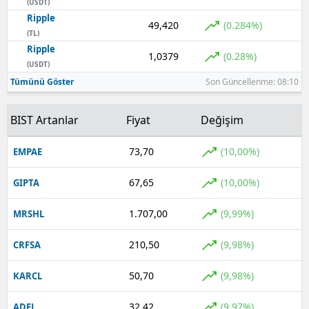
(USDT)
Ripple
49,420
(0.284%)
(TL)
Ripple
1,0379
(0.28%)
(USDT)
Tümünü Göster
Son Güncellenme: 08:10
BIST Artanlar
Fiyat
Değişim
73,70
(10,00%)
EMPAE
67,65
(10,00%)
GIPTA
1.707,00
(9,99%)
MRSHL
210,50
(9,98%)
CRFSA
50,70
(9,98%)
KARCL
32,42
(9,97%)
ADEL