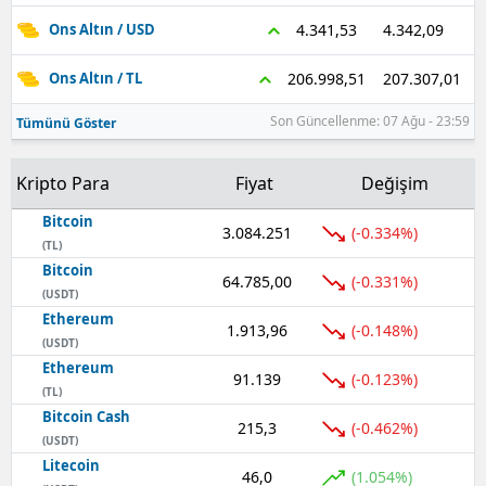
4.342,09
4.341,53
Ons Altın / USD
207.307,01
206.998,51
Ons Altın / TL
Son Güncellenme: 07 Ağu - 23:59
Tümünü Göster
Kripto Para
Fiyat
Değişim
Bitcoin
3.084.251
(-0.334%)
(TL)
Bitcoin
64.785,00
(-0.331%)
(USDT)
Ethereum
1.913,96
(-0.148%)
(USDT)
Ethereum
91.139
(-0.123%)
(TL)
Bitcoin Cash
215,3
(-0.462%)
(USDT)
Litecoin
46,0
(1.054%)