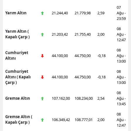
07
Yarım Altın
21.244,40
21.779,98
2,59
Ağu -
23:59
08
Yarım Altın (
21.203,42
21.755,40
2,00
Ağu -
Kapalı Çarşı )
12:47
08
Cumhuriyet
44.100,00
44.750,00
-0,18
Ağu -
Altını
13:00
Cumhuriyet
08
Altını ( Kapalı
44.100,00
44.750,00
-0,18
Ağu -
Çarşı )
13:00
08
Gremse Altın
107.162,00
108.234,00
2,54
Ağu -
13:45
08
Gremse Altın (
106.349,42
108.777,01
2,00
Ağu -
Kapalı Çarşı )
12:47