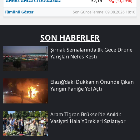
32,14
(-0,25%)
AHGAZ AHLATCI DOGALGAZ
Tümünü Göster
Son Güncellenme: 09.08.2026 18:10
SON HABERLER
Şırnak Semalarında Ilk Gece Drone
Yarışları Nefes Kesti
Elazığ’daki Dükkanın Önünde Çıkan
Yangın Paniğe Yol Açtı
Aram Tîgran Brüksel’de Anıldı:
Vasiyeti Hala Yürekleri Sızlatıyor