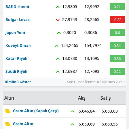
12,9805
12,9992
BAE Dirhemi
0.21
27,9743
28,2565
Bulgar Levası
-0.22
0,3020
0,3036
Japon Yeni
0.6
154,2465
154,7974
Kuveyt Dinarı
0.54
13,0730
13,1095
Katar Riyali
0.36
12,6987
12,7093
Suudi Riyali
0.22
Tümünü Göster
Son Güncellenme: 07 Ağustos 23:50
Altın
Alış
Satış
6.653,03
6.646,84
Gram Altın (Kapalı Çarşı)
6.660,55
6.659,69
Gram Altın