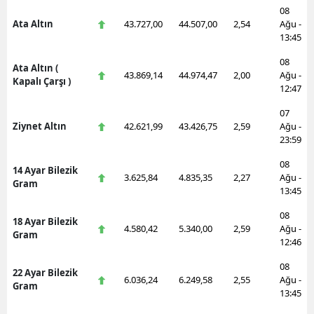
08
Ata Altın
43.727,00
44.507,00
2,54
Ağu -
13:45
08
Ata Altın (
43.869,14
44.974,47
2,00
Ağu -
Kapalı Çarşı )
12:47
07
Ziynet Altın
42.621,99
43.426,75
2,59
Ağu -
23:59
08
14 Ayar Bilezik
3.625,84
4.835,35
2,27
Ağu -
Gram
13:45
08
18 Ayar Bilezik
4.580,42
5.340,00
2,59
Ağu -
Gram
12:46
08
22 Ayar Bilezik
6.036,24
6.249,58
2,55
Ağu -
Gram
13:45