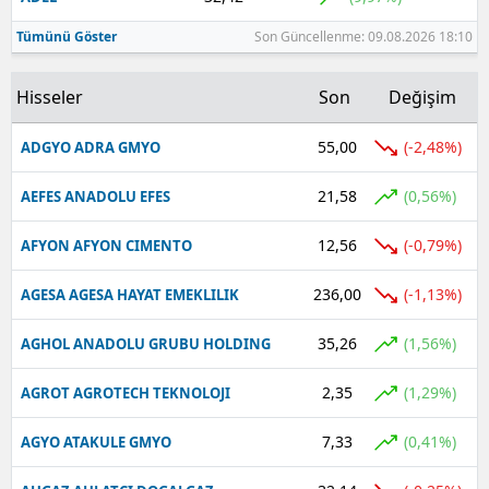
Tümünü Göster
Son Güncellenme: 09.08.2026 18:10
Hisseler
Son
Değişim
55,00
(-2,48%)
ADGYO ADRA GMYO
21,58
(0,56%)
AEFES ANADOLU EFES
12,56
(-0,79%)
AFYON AFYON CIMENTO
236,00
(-1,13%)
AGESA AGESA HAYAT EMEKLILIK
35,26
(1,56%)
AGHOL ANADOLU GRUBU HOLDING
2,35
(1,29%)
AGROT AGROTECH TEKNOLOJI
7,33
(0,41%)
AGYO ATAKULE GMYO