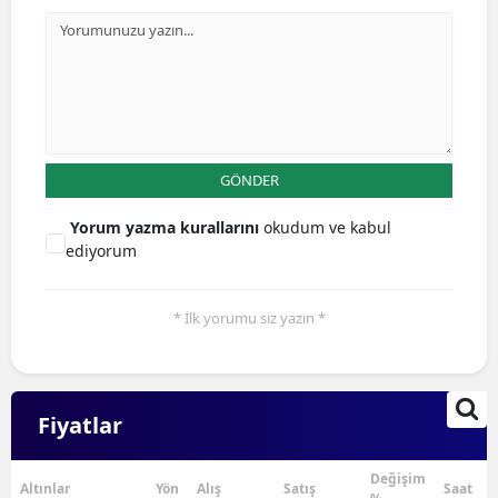
GÖNDER
Yorum yazma kurallarını
okudum ve kabul
ediyorum
* İlk yorumu siz yazın *
Fiyatlar
Değişim
Altınlar
Yön
Alış
Satış
Saat