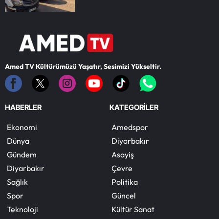
Amed TV Kültürümüzü Yaşatır, Sesimizi Yükseltir.
HABERLER
KATEGORİLER
Ekonomi
Amedspor
Dünya
Diyarbakır
Gündem
Asayiş
Diyarbakır
Çevre
Sağlık
Politika
Spor
Güncel
Teknoloji
Kültür Sanat