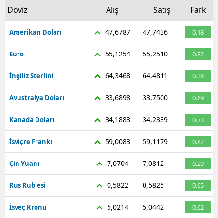
Döviz
Alış
Satış
Fark
47,6787
47,7436
Amerikan Doları
0.18
55,1254
55,2510
Euro
0.32
64,3468
64,4811
İngiliz Sterlini
0.38
33,6898
33,7500
Avustralya Doları
0.69
34,1883
34,2339
Kanada Doları
0.73
59,0083
59,1179
İsviçre Frankı
0.82
7,0704
7,0812
Çin Yuanı
0.29
0,5822
0,5825
Rus Rublesi
0.65
5,0214
5,0442
İsveç Kronu
0.62