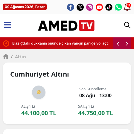
12
09 Ağustos 2026, Pazar
Elazığ’daki dükkanın önünde çıkan yangın paniğe yol açtı
/
Altın
Cumhuriyet Altını
Son Güncelleme
08 Ağu - 13:00
ALIŞ(TL)
SATIŞ(TL)
44.100,00 TL
44.750,00 TL