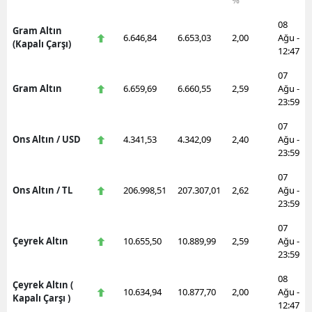
%
08
Gram Altın
6.646,84
6.653,03
2,00
Ağu -
(Kapalı Çarşı)
12:47
07
Gram Altın
6.659,69
6.660,55
2,59
Ağu -
23:59
07
Ons Altın / USD
4.341,53
4.342,09
2,40
Ağu -
23:59
07
Ons Altın / TL
206.998,51
207.307,01
2,62
Ağu -
23:59
07
Çeyrek Altın
10.655,50
10.889,99
2,59
Ağu -
23:59
08
Çeyrek Altın (
10.634,94
10.877,70
2,00
Ağu -
Kapalı Çarşı )
12:47