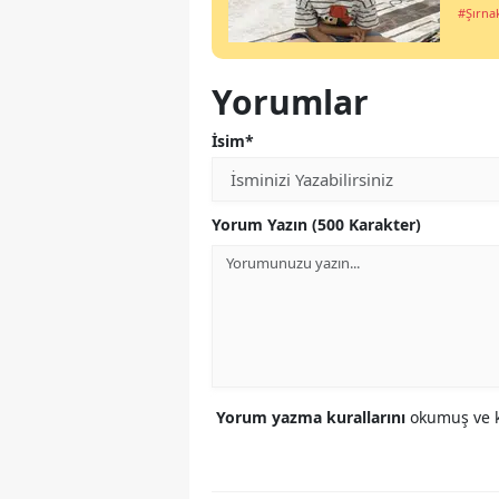
#Şırna
Yorumlar
İsim*
Yorum Yazın (500 Karakter)
Yorum yazma kurallarını
okumuş ve k