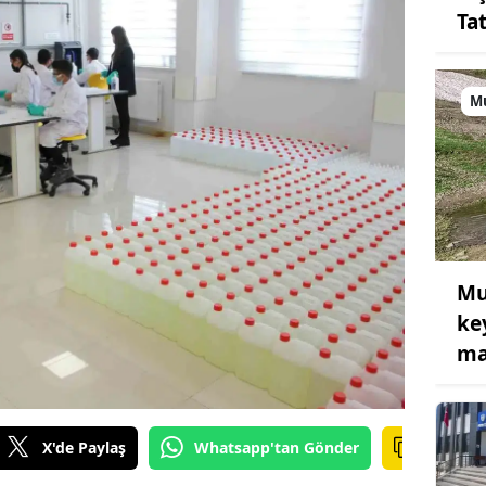
Ta
M
Mu
ke
ma
X'de Paylaş
Whatsapp'tan Gönder