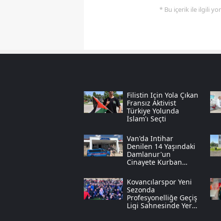
* Bu içerik ile ilgili 
Filistin Için Yola Çıkan
Fransız Aktivist
Türkiye Yolunda
İslam'ı Seçti
Van'da Intihar
Denilen 14 Yaşındaki
Damlanur'un
Cinayete Kurban
Gittiği Anlaşıldı
Kovancılarspor Yeni
Sezonda
Profesyonelliğe Geçiş
Ligi Sahnesinde Yer
Alacak