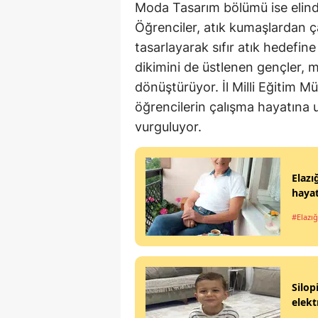
Moda Tasarım bölümü ise elind
Öğrenciler, atık kumaşlardan ça
tasarlayarak sıfır atık hedefin
dikimini de üstlenen gençler, m
dönüştürüyor. İl Milli Eğitim 
öğrencilerin çalışma hayatına 
vurguluyor.
Elazı
hayat
#Elazığ
Silop
elekt