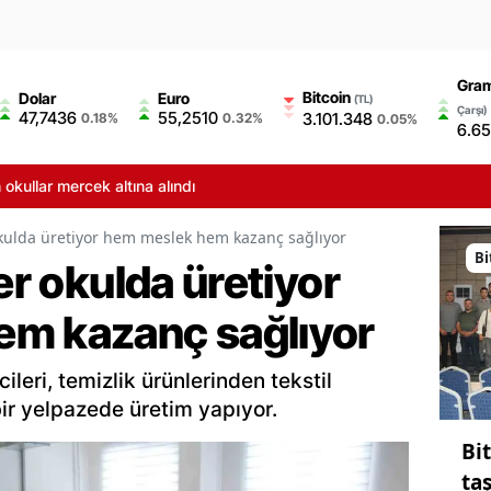
Gram
Bitcoin
Dolar
Euro
(TL)
Çarşı)
47,7436
55,2510
3.101.348
0.18%
0.32%
0.05%
6.65
 mercek altına alındı
okulda üretiyor hem meslek hem kazanç sağlıyor
Bi
er okulda üretiyor
em kazanç sağlıyor
ileri, temizlik ürünlerinden tekstil
ir yelpazede üretim yapıyor.
Bi
ta