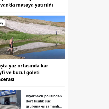
tvan’da masaya yatırıldı
Bilecik
Bingöl
uş
Bitlis
Bolu
Burdur
Bursa
şta yaz ortasında kar
Çanakkale
yfi ve buzul göleti
Çankırı
cerası
Çorum
Denizli
Diyarbakır polisinden
dört kişilik suç
Diyarbakır
grubuna eş zamanlı