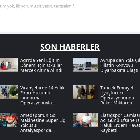
yorum yok, ilk yorumu siz yazın, tartışalım *
SON HABERLER
Ağrı'da Yeni Eğitim
Avrupa'dan Yola Çı
Dönemi Için Okullar
Filistin Konvoyu
Mercek Altına Alındı
Diyarbakır'a Ulaştı
Viranşehirde 14 Yıllık
Tunceli Emniyeti
Firari Hükümlü
Uyuşturucu
Jandarma
Operasyonunda
Operasyonuyla
Rekor Miktarda
Yakalandı
Sentetik Ecza Yakal
Amedspor’un Gol
Elazığspor Camias
Makinesine Süper Lig
Acı Günü Efsane I
Yolcusu:
Haluk Erdem Hayat
Antalyaspor’da
Kaybetti
Diagne Operasyonu