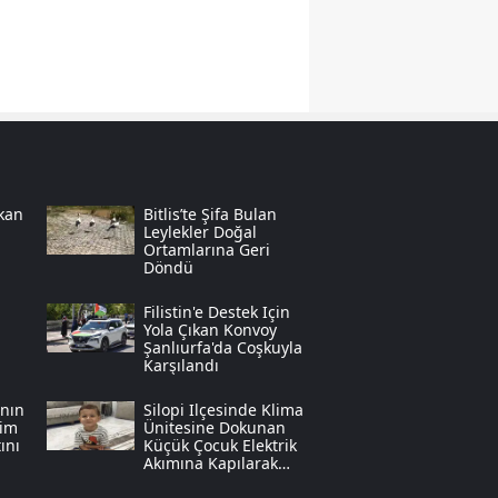
Samsun
Siirt
Sinop
Sivas
kan
Bitlis’te Şifa Bulan
Tekirdağ
Leylekler Doğal
Ortamlarına Geri
Tokat
Döndü
Trabzon
Filistin'e Destek Için
Yola Çıkan Konvoy
Şanlıurfa'da Coşkuyla
Tunceli
Karşılandı
adı
Şanlıurfa
ının
Silopi Ilçesinde Klima
sim
Ünitesine Dokunan
ını
Küçük Çocuk Elektrik
Uşak
Akımına Kapılarak
Can Verdi
Van