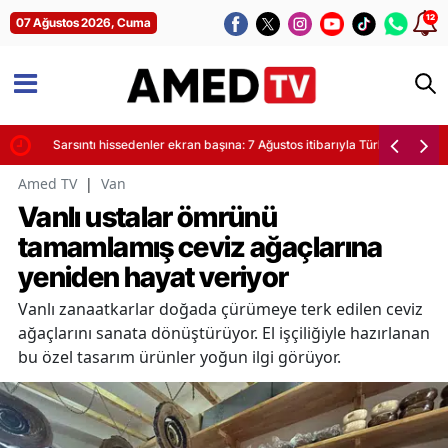
12
07 Ağustos 2026, Cuma
yor
Sarsıntı hissedenler ekran başına: 7 Ağustos itibarıyla Türkiye'de son de
Amed TV
|
Van
Vanlı ustalar ömrünü
tamamlamış ceviz ağaçlarına
yeniden hayat veriyor
Vanlı zanaatkarlar doğada çürümeye terk edilen ceviz
ağaçlarını sanata dönüştürüyor. El işçiliğiyle hazırlanan
bu özel tasarım ürünler yoğun ilgi görüyor.