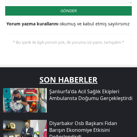
GÖNDER
Yorum yazma kurallarını
okumuş ve kabul etmiş sayılırsınız
* Bu içerik ile ilgili yorum yok, ilk yorumu siz yazın, tartışalım *
SON HABERLER
Şanlıurfa'da Acil Sağlık Ekipleri
Ambulansta Doğumu Gerçekleştirdi
Diyarbakır Osb Başkanı Fidan
Barışın Ekonomiye Etkisini
Değerlendirdi