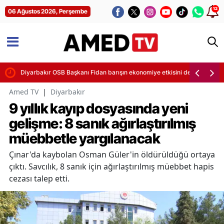
12
06 Ağustos 2026, Perşembe
di
Diyarbakır OSB Başkanı Fidan barışın ekonomiye etkisini değerlendirdi
Amed TV
|
Diyarbakır
9 yıllık kayıp dosyasında yeni
gelişme: 8 sanık ağırlaştırılmış
müebbetle yargılanacak
Çınar'da kaybolan Osman Güler'in öldürüldüğü ortaya
çıktı. Savcılık, 8 sanık için ağırlaştırılmış müebbet hapis
cezası talep etti.