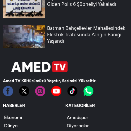
Giden Polis 6 Şüpheliyi Yakaladı
Batman Bahçelievler Mahallesindeki
Elektrik Trafosunda Yangın Paniği
Yaşandı
Amed TV Kültürümüzü Yaşatır, Sesimizi Yükseltir.
HABERLER
KATEGORİLER
Ekonomi
Amedspor
Dünya
Diyarbakır