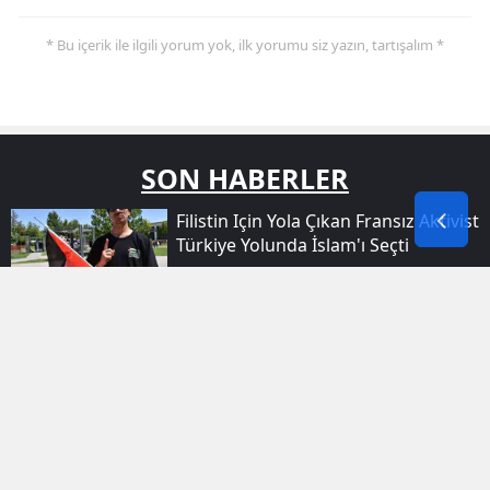
* Bu içerik ile ilgili yorum yok, ilk yorumu siz yazın, tartışalım *
SON HABERLER
Filistin Için Yola Çıkan Fransız Aktivist
Türkiye Yolunda İslam'ı Seçti
Ağrı'da Yeni Eğitim Dönemi Için
Okullar Mercek Altına Alındı
Avrupa'dan Yola Çıkan Filistin
Konvoyu Diyarbakır'a Ulaştı