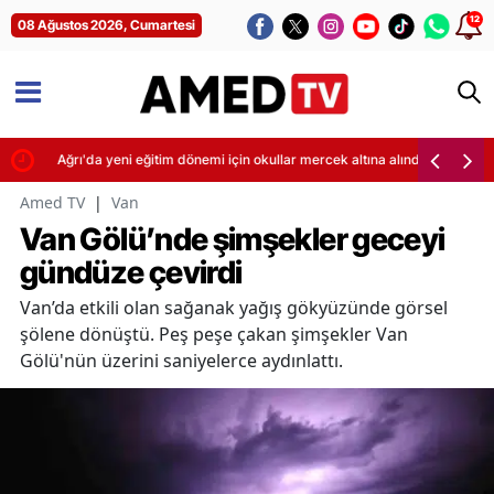
12
08 Ağustos 2026, Cumartesi
ti
Ağrı'da yeni eğitim dönemi için okullar mercek altına alındı
Amed TV
|
Van
Van Gölü’nde şimşekler geceyi
gündüze çevirdi
Van’da etkili olan sağanak yağış gökyüzünde görsel
şölene dönüştü. Peş peşe çakan şimşekler Van
Gölü'nün üzerini saniyelerce aydınlattı.