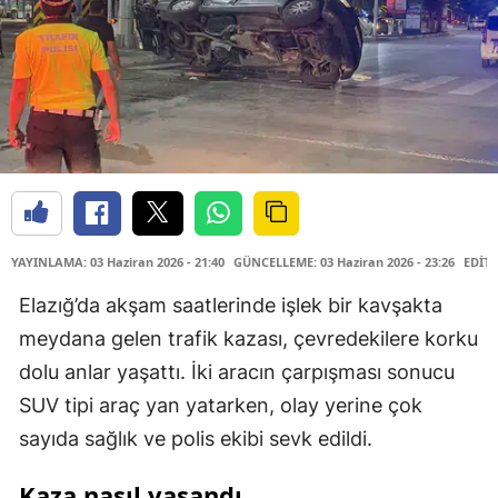
YAYINLAMA: 03 Haziran 2026 - 21:40
GÜNCELLEME: 03 Haziran 2026 - 23:26
EDİTÖ
Elazığ’da akşam saatlerinde işlek bir kavşakta
meydana gelen trafik kazası, çevredekilere korku
dolu anlar yaşattı. İki aracın çarpışması sonucu
SUV tipi araç yan yatarken, olay yerine çok
sayıda sağlık ve polis ekibi sevk edildi.
Kaza nasıl yaşandı