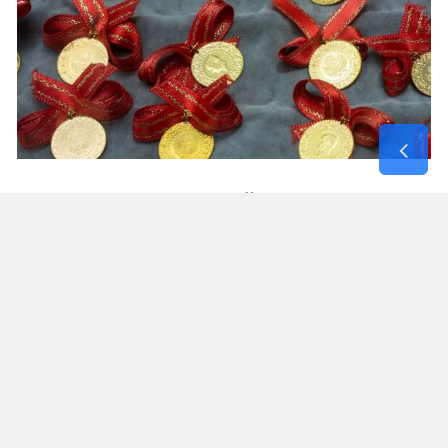
9 AĞUSTOS 2026 GÜNCEL ALTIN
FİYATLARI
Altın türü Satış fiyatı
Gram altın 6.660,55 TL
Çeyrek altın 10.903,00 TL
Yarım altın 21.787,00 TL