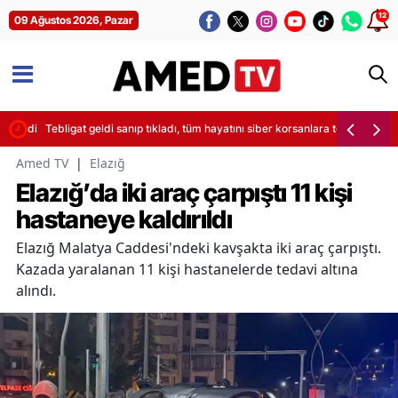
12
09 Ağustos 2026, Pazar
 geldi
Tebligat geldi sanıp tıkladı, tüm hayatını siber korsanlara teslim etti: İşt
Amed TV
|
Elazığ
Elazığ’da iki araç çarpıştı 11 kişi
hastaneye kaldırıldı
Elazığ Malatya Caddesi'ndeki kavşakta iki araç çarpıştı.
Kazada yaralanan 11 kişi hastanelerde tedavi altına
alındı.