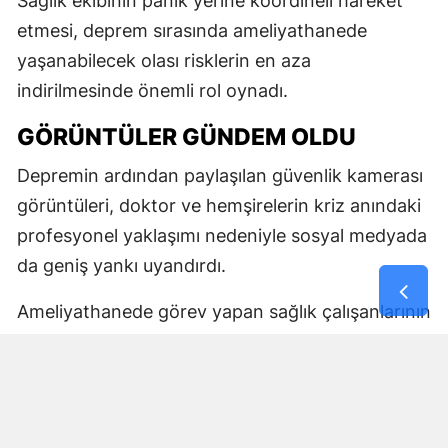
Sağlık ekibinin panik yerine koordineli hareket
etmesi, deprem sırasında ameliyathanede
yaşanabilecek olası risklerin en aza
indirilmesinde önemli rol oynadı.
GÖRÜNTÜLER GÜNDEM OLDU
Depremin ardından paylaşılan güvenlik kamerası
görüntüleri, doktor ve hemşirelerin kriz anındaki
profesyonel yaklaşımı nedeniyle sosyal medyada
da geniş yankı uyandırdı.
Ameliyathanede görev yapan sağlık çalışanlarının
hastayı korumaya yönelik refleksi, birçok
kullanıcı tarafından fedakârlık ve meslek
sorumluluğunun dikkat çekici bir örneği olarak
değerlendirildi.