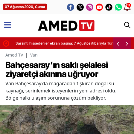
12
07 Ağustos 2026, Cuma
yor
Sarsıntı hissedenler ekran başına: 7 Ağustos itibarıyla Türkiye'de son de
Amed TV
|
Van
Bahçesaray’ın saklı şelalesi
ziyaretçi akınına uğruyor
Van Bahçesaray’da mağaradan fışkıran doğal su
kaynağı, serinlemek isteyenlerin yeni adresi oldu.
Bölge halkı ulaşım sorununa çözüm bekliyor.