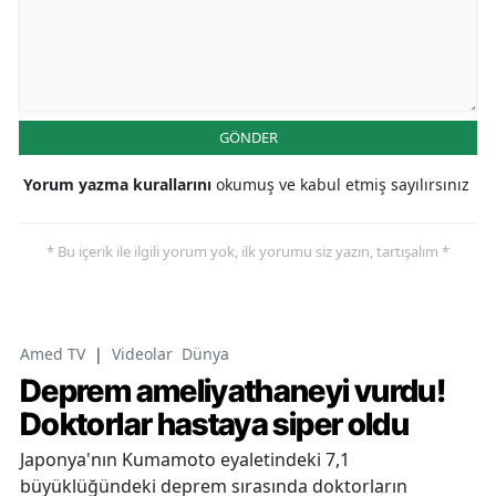
GÖNDER
Yorum yazma kurallarını
okumuş ve kabul etmiş sayılırsınız
* Bu içerik ile ilgili yorum yok, ilk yorumu siz yazın, tartışalım *
Amed TV
|
Videolar
Dünya
Deprem ameliyathaneyi vurdu!
Doktorlar hastaya siper oldu
Japonya'nın Kumamoto eyaletindeki 7,1
büyüklüğündeki deprem sırasında doktorların