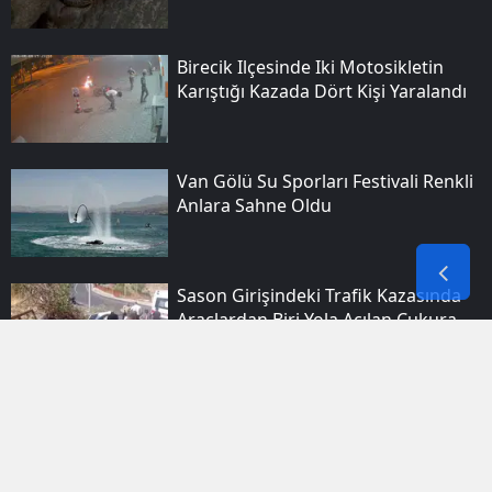
Birecik Ilçesinde Iki Motosikletin
Karıştığı Kazada Dört Kişi Yaralandı
Van Gölü Su Sporları Festivali Renkli
Anlara Sahne Oldu
Sason Girişindeki Trafik Kazasında
Araçlardan Biri Yola Açılan Çukura
Girdi
Elazığ Sokaklarında Tehlikeli Şov
Amatör Kameraya Yansıdı