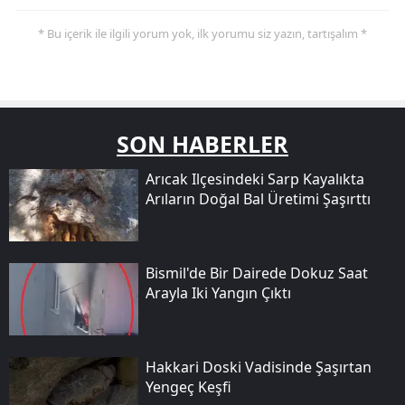
* Bu içerik ile ilgili yorum yok, ilk yorumu siz yazın, tartışalım *
SON HABERLER
Arıcak Ilçesindeki Sarp Kayalıkta
Arıların Doğal Bal Üretimi Şaşırttı
Bismil'de Bir Dairede Dokuz Saat
Arayla Iki Yangın Çıktı
Hakkari Doski Vadisinde Şaşırtan
Yengeç Keşfi