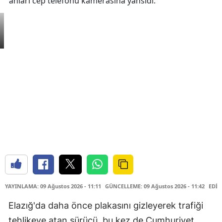
anları cep telefonu kamerasına yansıdı.
YAYINLAMA: 09 Ağustos 2026 - 11:11
GÜNCELLEME: 09 Ağustos 2026 - 11:42
EDİT
Elazığ'da daha önce plakasını gizleyerek trafiği
tehlikeye atan sürücü, bu kez de Cumhuriyet