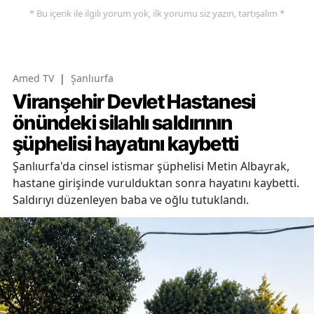
* Bu içerik ile ilgili yorum yok, ilk yorumu siz yazın, tartışalım *
Amed TV
|
Şanlıurfa
Viranşehir Devlet Hastanesi
önündeki silahlı saldırının
şüphelisi hayatını kaybetti
Şanlıurfa'da cinsel istismar şüphelisi Metin Albayrak,
hastane girişinde vurulduktan sonra hayatını kaybetti.
Saldırıyı düzenleyen baba ve oğlu tutuklandı.