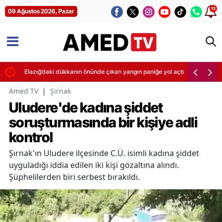
12
09 Ağustos 2026, Pazar
Elazığ’daki dükkanın önünde çıkan yangın paniğe yol açtı
Amed TV
|
Şırnak
Uludere'de kadına şiddet
soruşturmasında bir kişiye adli
kontrol
Şırnak'ın Uludere ilçesinde C.Ü. isimli kadına şiddet
uyguladığı iddia edilen iki kişi gözaltına alındı.
Şüphelilerden biri serbest bırakıldı.