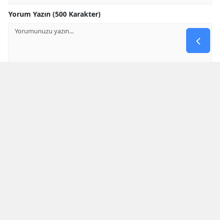
Yorum Yazın (500 Karakter)
GÖNDER
Yorum yazma kurallarını
okumuş ve kabul etmiş sayılırsınız
* Bu içerik ile ilgili yorum yok, ilk yorumu siz yazın, tartışalım *
SON HABERLER