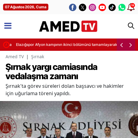
12
07 Ağustos 2026, Cuma
klama
Elazığspor Afyon kampının ikinci bölümünü tamamlayarak kısa bir tatile 
Amed TV
|
Şırnak
Şırnak yargı camiasında
vedalaşma zamanı
Şırnak'ta görev süreleri dolan başsavcı ve hakimler
için uğurlama töreni yapıldı.