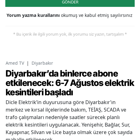
GÖNDER
Yorum yazma kurallarını
okumuş ve kabul etmiş sayılırsınız
* Bu içerik ile ilgili yorum yok, ilk yorumu siz yazın, tartışalım *
Amed TV
|
Diyarbakır
Diyarbakır’da binlerce abone
etkilenecek: 6-7 Ağustos elektrik
kesintileri başladı
Dicle Elektrik’in duyurusuna göre Diyarbakır’ın
merkez ve kırsal ilçelerinde bakım, TEİAŞ, SCADA ve
trafo çalışmaları nedeniyle saatler sürecek planlı
elektrik kesintileri uygulanacak. Yenişehir, Bağlar, Sur,
Kayapınar, Silvan ve Lice başta olmak üzere çok sayıda
mahalle etkilenecek.