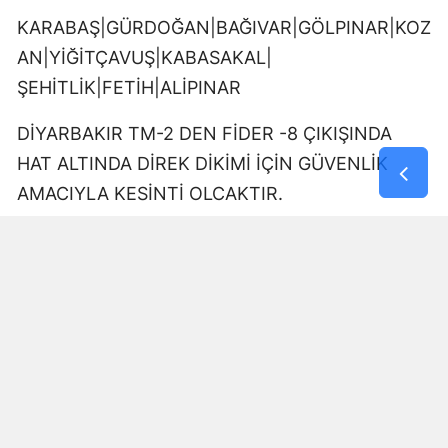
KARABAŞ|GÜRDOĞAN|BAĞIVAR|GÖLPINAR|KOZ
AN|YİĞİTÇAVUŞ|KABASAKAL|
ŞEHİTLİK|FETİH|ALİPINAR
DİYARBAKIR TM-2 DEN FİDER -8 ÇIKIŞINDA
HAT ALTINDA DİREK DİKİMİ İÇİN GÜVENLİK
AMACIYLA KESİNTİ OLCAKTIR.
10:00-11:30
AZİZİYE|YOLALTI|ÜÇKUYU|DOKUZÇELTİK
üçkuyu toki kökten fidanlık çıkışında kesici ekibi
çalışması olacak.
09:00-17:00