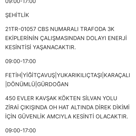
09:00-17:00
ŞEHİTLİK
21TR-01057 CBS NUMARALI TRAFODA 3K
EKİPLERİNİN ÇALIŞMASINDAN DOLAYI ENERJİ
KESİNTİSİ YAŞANACAKTIR.
09:00-17:00
FETİH|YİĞİTÇAVUŞ|YUKARIKILIÇTAŞI|KARAÇALI
|DÖNÜMLÜ|GÜRDOĞAN
450 EVLER KAVŞAK KÖKTEN SİLVAN YOLU
ZİRAİ ÇIKIŞINDA OH HAT ALTINDA DİREK DİKİMİ
İÇİN GÜVENLİK AMCIYLA KESİNTİ OLACAKTIR.
09:00-17:00