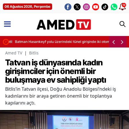
12
06 Ağustos 2026, Perşembe
sintileri başladı
Batman Hasankeyf yolu üzerindeki tünel girişinde iki otomobil çarpıştı
Amed TV
|
Bitlis
Tatvan iş dünyasında kadın
girişimciler için önemli bir
buluşmaya ev sahipliği yaptı
Bitlis’in Tatvan ilçesi, Doğu Anadolu Bölgesi’ndeki iş
kadınlarını bir araya getiren önemli bir toplantıya
kapılarını açtı.