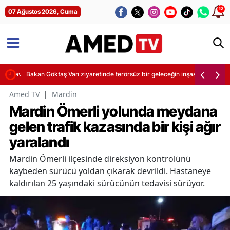
12
07 Ağustos 2026, Cuma
ye savruldu
Bakan Göktaş Van ziyaretinde terörsüz bir geleceğin inşasını vurguladı
Amed TV
|
Mardin
Mardin Ömerli yolunda meydana
gelen trafik kazasında bir kişi ağır
yaralandı
Mardin Ömerli ilçesinde direksiyon kontrolünü
kaybeden sürücü yoldan çıkarak devrildi. Hastaneye
kaldırılan 25 yaşındaki sürücünün tedavisi sürüyor.