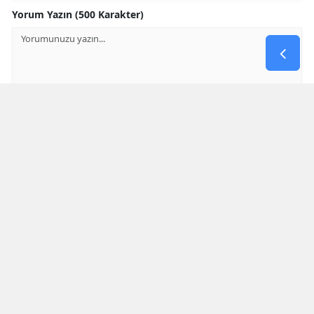
Yorum Yazın (500 Karakter)
GÖNDER
Yorum yazma kurallarını
okumuş ve kabul etmiş sayılırsınız
* Bu içerik ile ilgili yorum yok, ilk yorumu siz yazın, tartışalım *
SON HABERLER