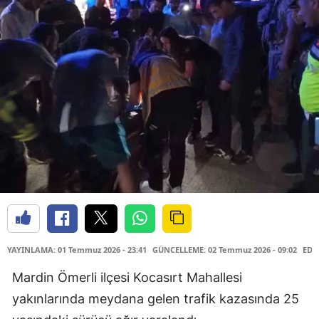
YAYINLAMA: 01 Temmuz 2026 - 23:41
GÜNCELLEME: 02 Temmuz 2026 - 09:02
EDİ
Mardin Ömerli ilçesi Kocasırt Mahallesi
yakınlarında meydana gelen trafik kazasında 25