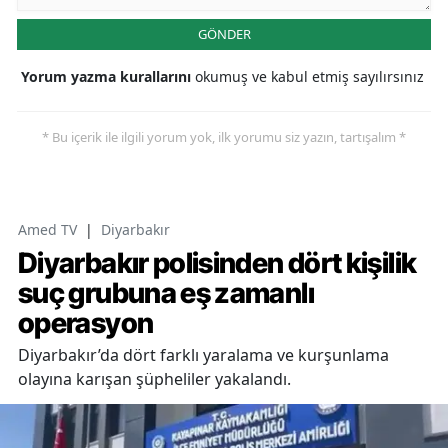
GÖNDER
Yorum yazma kurallarını
okumuş ve kabul etmiş sayılırsınız
* Bu içerik ile ilgili yorum yok, ilk yorumu siz yazın, tartışalım *
Amed TV
|
Diyarbakır
Diyarbakır polisinden dört kişilik
suç grubuna eş zamanlı
operasyon
Diyarbakır’da dört farklı yaralama ve kurşunlama
olayına karışan şüpheliler yakalandı.