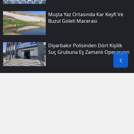
Muşta Yaz Ortasında Kar Keyfi Ve
Buzul Göleti Macerası
Diyarbakır Polisinden Dört Kişilik
Suç Grubuna Eş Zamanlı Operasyon
Bitlis Düşman Işgalinden
Kurtuluşunun 110. Yılını
Meydanlarda Coşkuyla Kutladı
Siirt Kurtalan'da Iki Yaşındaki Çocuk
Nefessiz Kalarak Hastaneye
Kaldırıldı