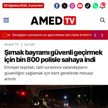
12
08 Ağustos 2026, Cumartesi
 Diagne operasyonu
Elazığspor camiasının acı günü efsane isim Haluk Erdem hayatını kaybet
Amed TV
|
Şırnak
Şırnak bayramı güvenli geçirmek
için bin 800 polisle sahaya indi
Emniyet teşkilatı, tatil süresince vatandaşların
güvenliğini sağlamak için kent genelinde mesaiyi
artırdı.