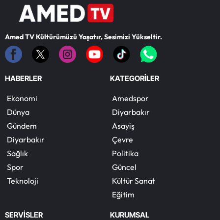
Amed TV Kültürümüzü Yaşatır, Sesimizi Yükseltir.
HABERLER
KATEGORİLER
Ekonomi
Amedspor
Dünya
Diyarbakır
Gündem
Asayiş
Diyarbakır
Çevre
Sağlık
Politika
Spor
Güncel
Teknoloji
Kültür Sanat
Eğitim
SERVİSLER
KURUMSAL