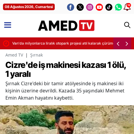
12
08 Ağustos 2026, Cumartesi
dı
Van'da milyonlarca liralık otopark projesi atıl kalarak çürümeye terk edi
Amed TV
|
Şırnak
Cizre'de iş makinesi kazası 1 ölü,
1 yaralı
Şırnak Cizre'deki bir tamir atölyesinde iş makinesi iki
kişinin üzerine devrildi. Kazada 35 yaşındaki Mehmet
Emin Akman hayatını kaybetti.