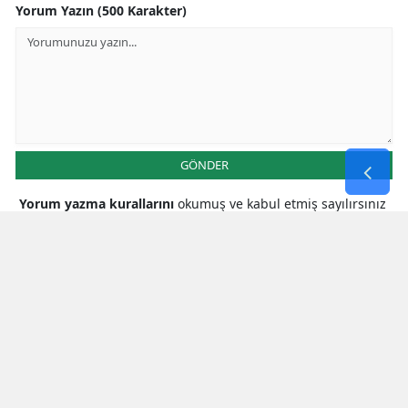
Yorum Yazın (500 Karakter)
GÖNDER
Yorum yazma kurallarını
okumuş ve kabul etmiş sayılırsınız
* Bu içerik ile ilgili yorum yok, ilk yorumu siz yazın, tartışalım *
SON HABERLER
Gram Altın Bugün Ne Kadar? İşte 7