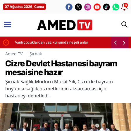
12
07 Ağustos 2026, Cuma
ları
Vanlı çocuklardan yaz kursunda neşeli anlar
Amed TV
|
Şırnak
Cizre Devlet Hastanesi bayram
mesaisine hazır
Şırnak Sağlık Müdürü Murat Sili, Cizre’de bayram
boyunca sağlık hizmetlerinin aksamaması için
hastaneyi denetledi.