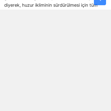
diyerek, huzur ikliminin sürdürülmesi için tüm
vatandaşlardan destek beklediklerini kaydetti.
Terörden arınmış bir Diyarbakır'ın ticaret ve
üretim kapasitesinin çok daha güçlü bir noktaya
ulaşacağını belirten Vali, güvenlik güçlerinin
tavizsiz tutumunun devam edeceğinin mesajını
verdi.
Yorumlar
İsim*
Yorum Yazın (500 Karakter)